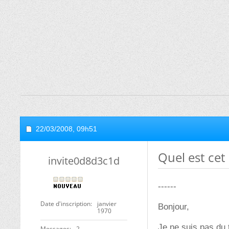
22/03/2008,
09h51
Quel est cet
invite0d8d3c1d
------
Date d'inscription
janvier
Bonjour,
1970
Je ne suis pas du 
Messages
2