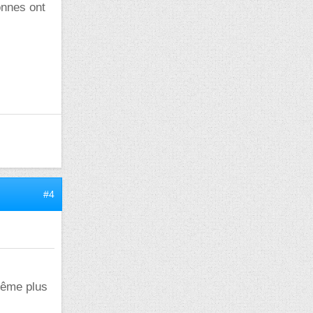
onnes ont
#4
 même plus