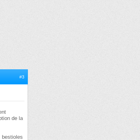
#3
ent
tion de la
 bestioles