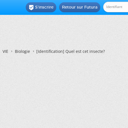
S'inscrire
Retour sur Futura

VIE
Biologie
[Identification]
Quel est cet insecte?