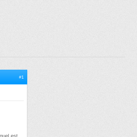
#1
quel est