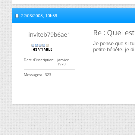
22/03/2008,
10h59
Re : Quel est
inviteb79b6ae1
Je pense que si tu
petite bébête. je d
Date d'inscription
janvier
1970
Messages
323