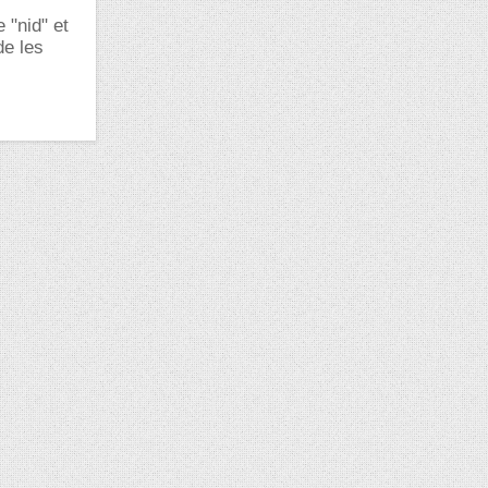
 "nid" et
de les