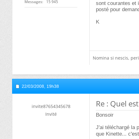
Messages
15 945
sont courantes et 
posté pour demande
K
Nomina si nescis, peri
22/03/2008,
19h38
Re : Quel est
invite87654345678
Invité
Bonsoir
J'ai téléchargé la
que Kinette... c'es