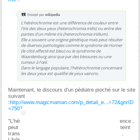
Envoyé par
wikipedia
L'hétérochromie est une différence de couleur entre
l'iris des deux yeux (heterochromia iridis) ou entre des
parties d'un même iris (heterochromia iridium).
Elle a souvent une origine génétique mais peut résulter
de diverses pathologies comme le syndrone de Horner
(le côté affecté est bleu) ou le syndrome de
Waardenburg ainsi que par des blessures ou une
tumeur à l'œil.
Dans le langage populaire, l'hétérochromie concernant
les deux yeux est qualifié de yeux vairons.
Maintenant, le discours d'un pédiatre pioché sur le site
suivant
:
http://www.magicmaman.com/p_detail_e...=72&gnrID
=7507
"L’hétérochromie simple , sans aucune conséquence ,
peut se transmettre en dominance : un parent atteint
transmet cette particularité à un enfant sur deux .
L’hétérochromie peut être une composante