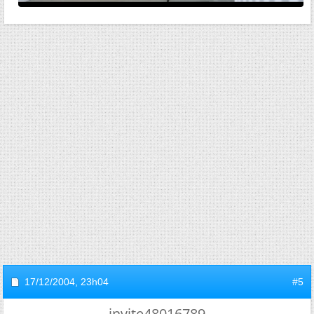
17/12/2004,
23h04
#5
invite48016789