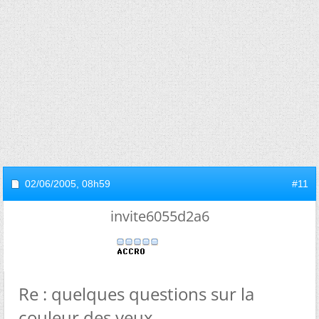
02/06/2005,
08h59
#11
invite6055d2a6
Re : quelques questions sur la
couleur des yeux