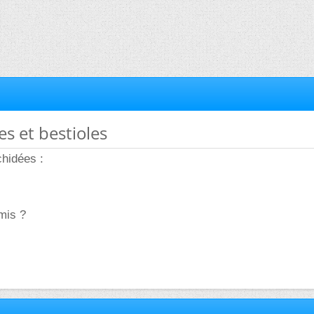
es et bestioles
chidées :
mis ?