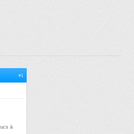
#1
rucs à