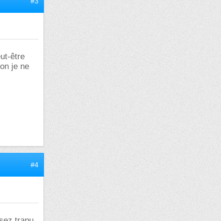
#3
eut-être
on je ne
#4
ssez trapu