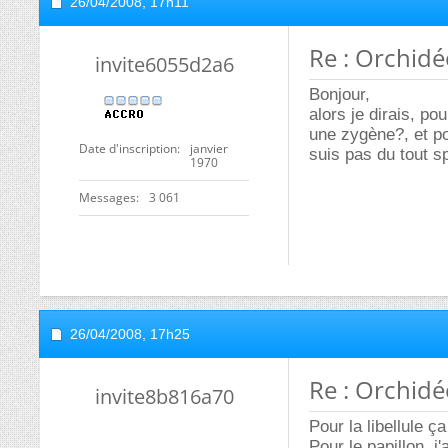
26/04/2008,
17h11
Re : Orchidé
invite6055d2a6
Bonjour,
alors je dirais, pou
une zygène?, et po
Date d'inscription
janvier
suis pas du tout sp
1970
Messages
3 061
26/04/2008,
17h25
Re : Orchidé
invite8b816a70
Pour la libellule ça
Pour le papillon, 