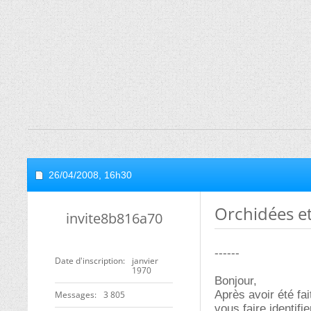
26/04/2008,
16h30
Orchidées et
invite8b816a70
------
Date d'inscription
janvier
1970
Bonjour,
Après avoir été fai
Messages
3 805
vous faire identifie