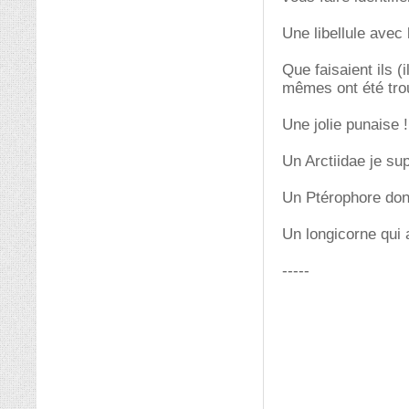
Une libellule avec 
Que faisaient ils (
mêmes ont été tro
Une jolie punaise !
Un Arctiidae je su
Un Ptérophore dont
Un longicorne qui 
-----