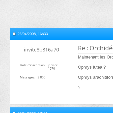
26/04/2008,
16h33
Re : Orchidé
invite8b816a70
Maintenant les Or
Date d'inscription
janvier
Ophrys lutea ?
1970
Ophrys aracnitifor
Messages
3 805
?