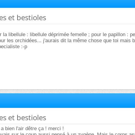
es et bestioles
r la libellule : libellule déprimée femelle ; pour le papillon : p
ur les orchidées... j'aurais dit la même chose que toi mais b
ecialiste :-p
es et bestioles
 a bien l'air dêtre ça ! merci !
j'avais sur le coup aussi pensé à un zygène. Mais le corps a