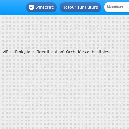
S'inscrire
Retour sur Futura

VIE
Biologie
[Identification]
Orchidées et bestioles