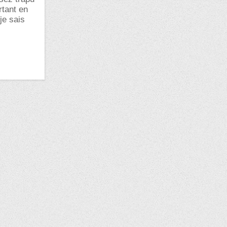
rtant en
je sais