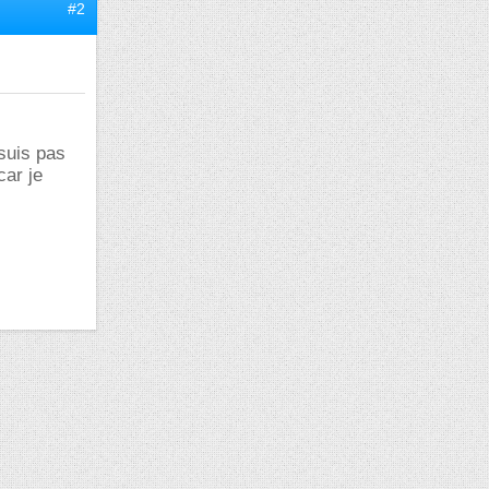
#2
 suis pas
car je