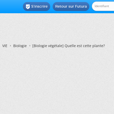
S'inscrire
Retour sur Futura

VIE
Biologie
[Biologie végétale]
Quelle est cette plante?