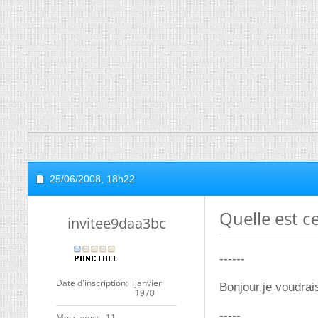
25/06/2008,
18h22
Quelle est c
invitee9daa3bc
------
Date d'inscription
janvier
Bonjour,je voudrais
1970
-----
Messages
11