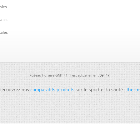
ales
tales
tales
Fuseau horaire GMT +1. Il est actuellement
09h47
.
 découvrez nos
comparatifs produits
sur le sport et la santé :
therm