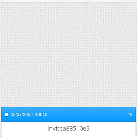
02/07/2008,
10h10
#2
invitea88510e3