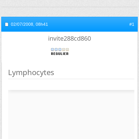
02/07/2008,
08h41
#1
invite288cd860
Lymphocytes