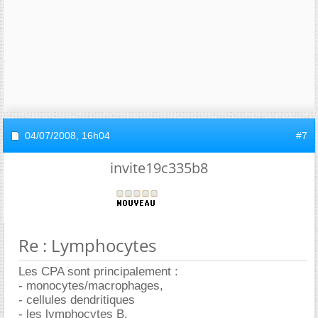
04/07/2008,
16h04
#7
invite19c335b8
Re : Lymphocytes
Les CPA sont principalement :
- monocytes/macrophages,
- cellules dendritiques
- les lymphocytes B.