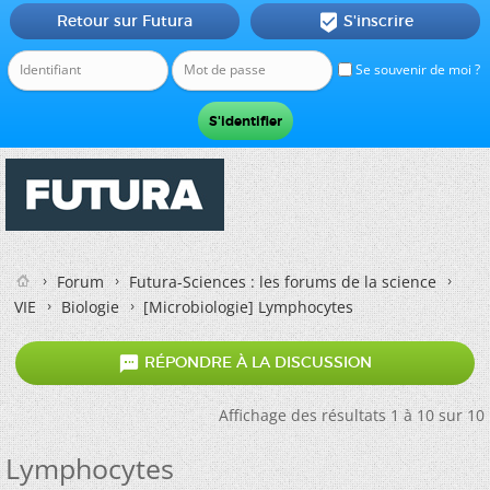
Retour sur Futura
S'inscrire

Se souvenir de moi ?
Forum
Futura-Sciences : les forums de la science
VIE
Biologie
[Microbiologie]
Lymphocytes

RÉPONDRE À LA DISCUSSION
Affichage des résultats 1 à 10 sur 10
Lymphocytes