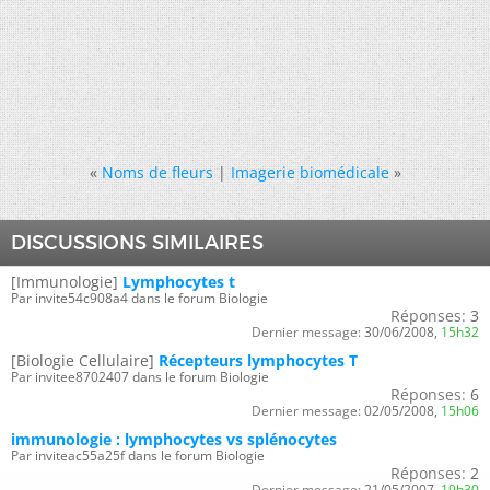
«
Noms de fleurs
|
Imagerie biomédicale
»
DISCUSSIONS SIMILAIRES
[Immunologie]
Lymphocytes t
Par invite54c908a4 dans le forum Biologie
Réponses:
3
Dernier message:
30/06/2008,
15h32
[Biologie Cellulaire]
Récepteurs lymphocytes T
Par invitee8702407 dans le forum Biologie
Réponses:
6
Dernier message:
02/05/2008,
15h06
immunologie : lymphocytes vs splénocytes
Par inviteac55a25f dans le forum Biologie
Réponses:
2
Dernier message:
21/05/2007,
19h30