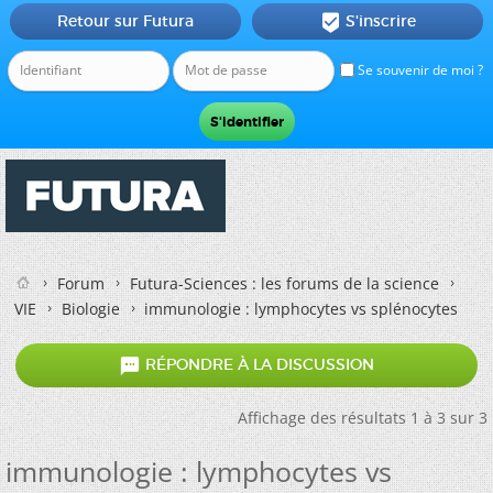
Retour sur Futura
S'inscrire

Se souvenir de moi ?
Forum
Futura-Sciences : les forums de la science
VIE
Biologie
immunologie : lymphocytes vs splénocytes

RÉPONDRE À LA DISCUSSION
Affichage des résultats 1 à 3 sur 3
immunologie : lymphocytes vs