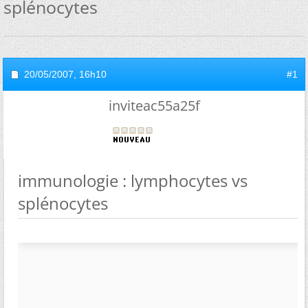
splénocytes
20/05/2007,
16h10
#1
inviteac55a25f
immunologie : lymphocytes vs
splénocytes