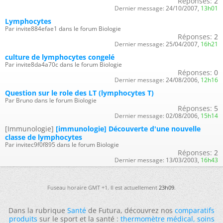
Réponses:
2
Dernier message:
24/10/2007,
13h01
Lymphocytes
Par invite884efae1 dans le forum Biologie
Réponses:
2
Dernier message:
25/04/2007,
16h21
culture de lymphocytes congelé
Par invite8da4a70c dans le forum Biologie
Réponses:
0
Dernier message:
24/08/2006,
12h16
Question sur le role des LT (lymphocytes T)
Par Bruno dans le forum Biologie
Réponses:
5
Dernier message:
02/08/2006,
15h14
[Immunologie]
[immunologie] Découverte d'une nouvelle
classe de lymphocytes
Par invitec9f0f895 dans le forum Biologie
Réponses:
2
Dernier message:
13/03/2003,
16h43
Fuseau horaire GMT +1. Il est actuellement
23h09
.
Dans la rubrique
Santé
de Futura, découvrez nos
comparatifs
produits
sur le sport et la santé :
thermomètre médical
,
soins