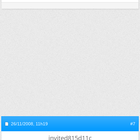
26/11/2008,
11h19
#7
invited815d11c