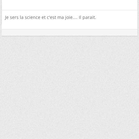
Je sers la science et c'est ma joie.... Il parait.