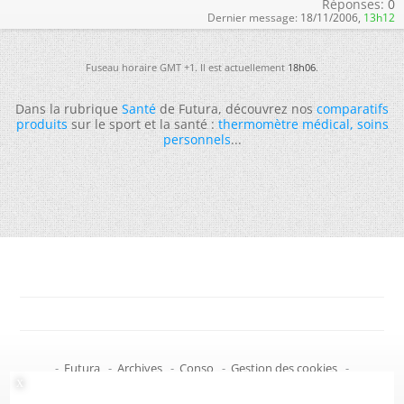
Réponses:
0
Dernier message:
18/11/2006,
13h12
Fuseau horaire GMT +1. Il est actuellement
18h06
.
Dans la rubrique
Santé
de Futura, découvrez nos
comparatifs
produits
sur le sport et la santé :
thermomètre médical
,
soins
personnels
...
-
Futura
-
Archives
-
Conso
-
Gestion des cookies
-
Politique de confidentialité
-
Haut de page