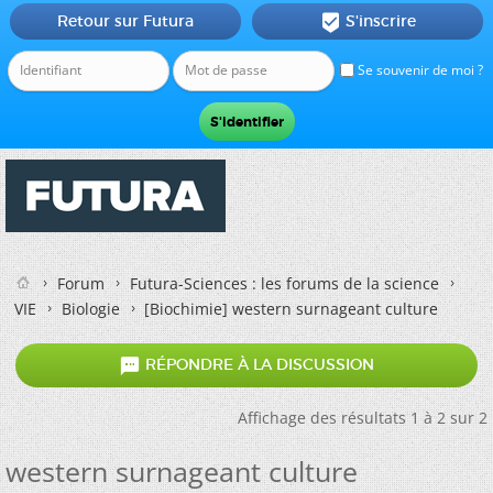
Retour sur Futura
S'inscrire

Se souvenir de moi ?
Forum
Futura-Sciences : les forums de la science
VIE
Biologie
[Biochimie]
western surnageant culture

RÉPONDRE À LA DISCUSSION
Affichage des résultats 1 à 2 sur 2
western surnageant culture