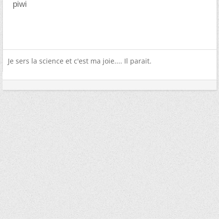
piwi
Je sers la science et c'est ma joie.... Il parait.