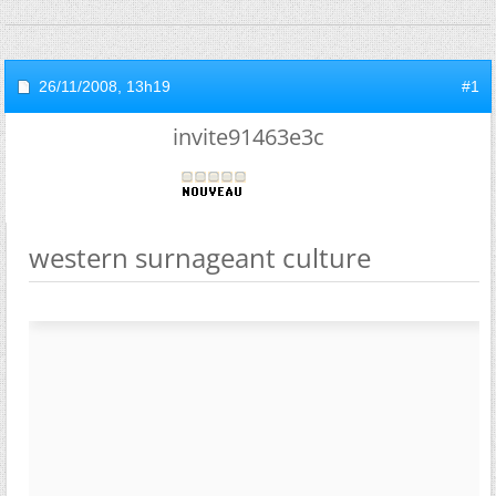
26/11/2008,
13h19
#1
invite91463e3c
western surnageant culture