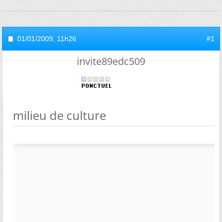
01/01/2009,
11h26
#1
invite89edc509
milieu de culture