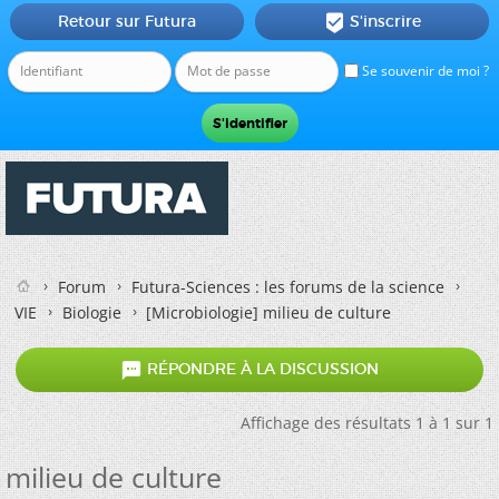
Retour sur Futura
S'inscrire

Se souvenir de moi ?
Forum
Futura-Sciences : les forums de la science
VIE
Biologie
[Microbiologie]
milieu de culture

RÉPONDRE À LA DISCUSSION
Affichage des résultats 1 à 1 sur 1
milieu de culture