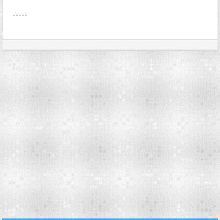
-----