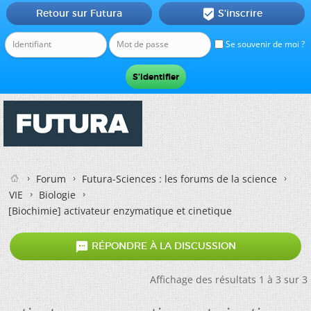
Retour sur Futura
S'inscrire

Se souvenir de moi ?
Forum
Futura-Sciences : les forums de la science
VIE
Biologie
[Biochimie]
activateur enzymatique et cinetique

RÉPONDRE À LA DISCUSSION
Affichage des résultats 1 à 3 sur 3