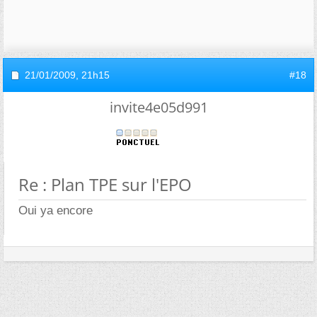
21/01/2009,
21h15
#18
invite4e05d991
Re : Plan TPE sur l'EPO
Oui ya encore