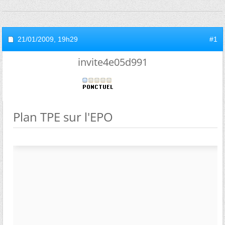
21/01/2009,
19h29
#1
invite4e05d991
Plan TPE sur l'EPO