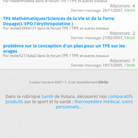
Par invite0ff5b89a dans le forum TPE / TIPE et autres travaux
Réponses:
4
Dernier message:
26/11/2007,
09h50
TPE Mathématiques/Sciences de la Vie et de la Terre:
Dopage(L'EPO,l'érythropoïetine )
Par invite03994131 dans le forum TPE / TIPE et autres travaux
Réponses:
2
Dernier message:
21/02/2007,
18h20
problème sur la conception d'un plan pour un TPE sur les
orages
Par invite5211bda2 dans le forum TPE / TIPE et autres travaux
Réponses:
7
Dernier message:
19/11/2005,
15h56
Fuseau horaire GMT +1. Il est actuellement
05h56
.
Dans la rubrique
Santé
de Futura, découvrez nos
comparatifs
produits
sur le sport et la santé :
thermomètre médical
,
soins
personnels
...