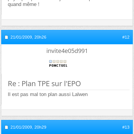
quand même !
21/01/2009,
20h26
#12
invite4e05d991
Re : Plan TPE sur l'EPO
Il est pas mal ton plan aussi Lalwen
21/01/2009,
20h29
#13