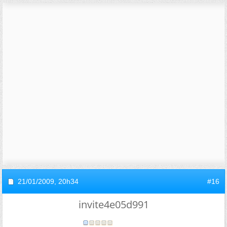
21/01/2009,
20h34
#16
invite4e05d991