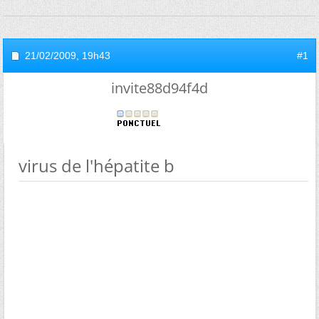
21/02/2009,
19h43
#1
invite88d94f4d
virus de l'hépatite b