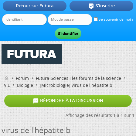
Retour sur Futura
S'inscrire

Se souvenir de moi ?
Forum
Futura-Sciences : les forums de la science
VIE
Biologie
[Microbiologie]
virus de l'hépatite b

RÉPONDRE À LA DISCUSSION
Affichage des résultats 1 à 1 sur 1
virus de l'hépatite b