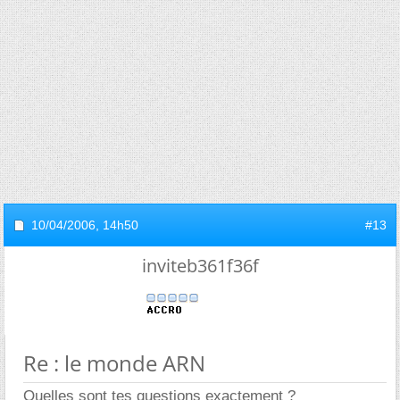
10/04/2006,
14h50
#13
inviteb361f36f
Re : le monde ARN
Quelles sont tes questions exactement ?