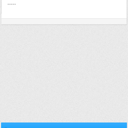
-----