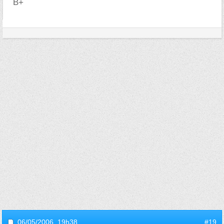
B+
06/05/2006,
19h38
#19