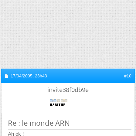
17/04/2005,
23h43
#10
invite38f0db9e
Re : le monde ARN
Ah ok !