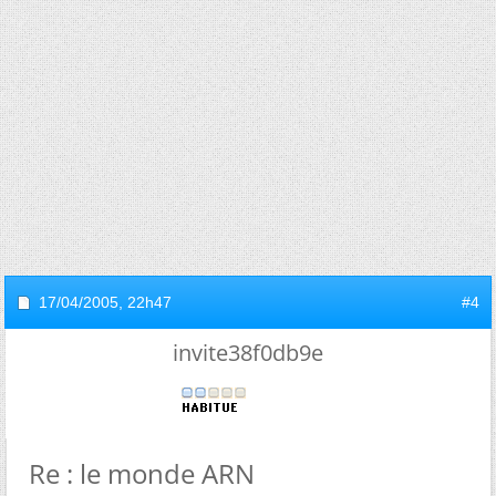
17/04/2005,
22h47
#4
invite38f0db9e
Re : le monde ARN