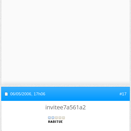
06/05/2006,
17h06
#17
invitee7a561a2