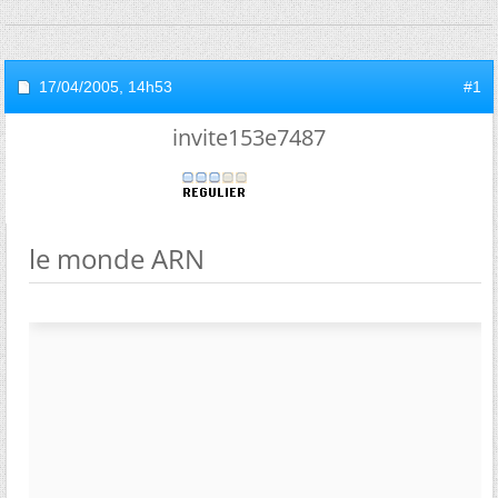
17/04/2005,
14h53
#1
invite153e7487
le monde ARN