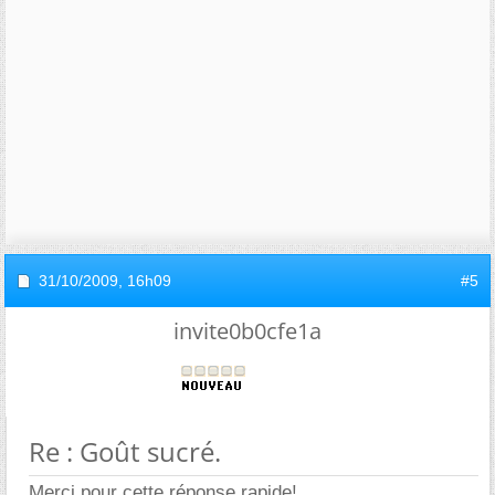
31/10/2009,
16h09
#5
invite0b0cfe1a
Re : Goût sucré.
Merci pour cette réponse rapide!