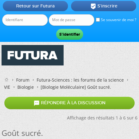
Retour sur Futura
S'inscrire

Se souvenir de moi ?
Forum
Futura-Sciences : les forums de la science
VIE
Biologie
[Biologie Moléculaire]
Goût sucré.

RÉPONDRE À LA DISCUSSION
Affichage des résultats 1 à 6 sur 6
Goût sucré.