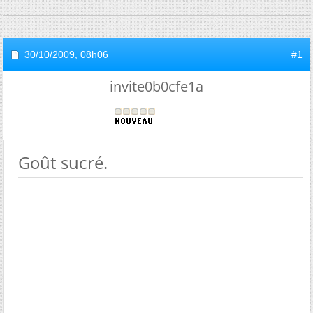
30/10/2009,
08h06
#1
invite0b0cfe1a
Goût sucré.