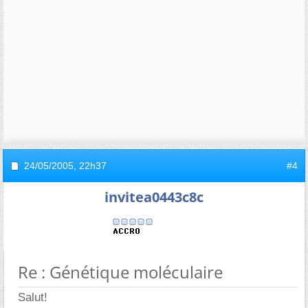
24/05/2005,
22h37
#4
invitea0443c8c
Re : Génétique moléculaire
Salut!