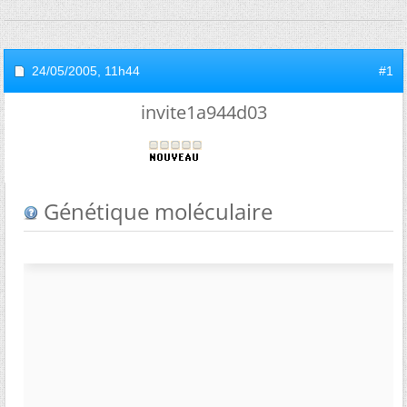
24/05/2005,
11h44
#1
invite1a944d03
Génétique moléculaire