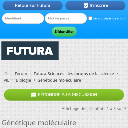
Retour sur Futura
S'inscrire

Se souvenir de moi ?
Forum
Futura-Sciences : les forums de la science
VIE
Biologie
Génétique moléculaire

RÉPONDRE À LA DISCUSSION
Affichage des résultats 1 à 5 sur 5
Génétique moléculaire