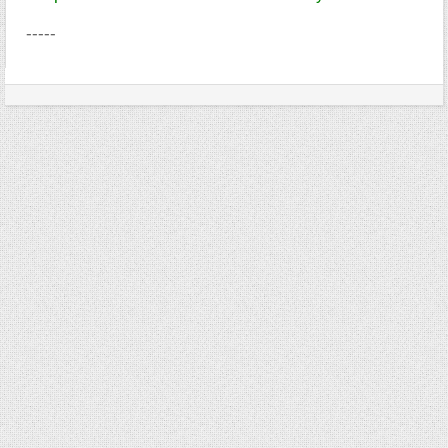
-----