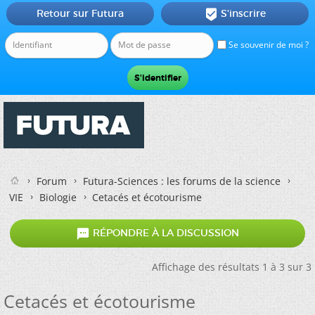
Retour sur Futura
S'inscrire

Se souvenir de moi ?
Forum
Futura-Sciences : les forums de la science
VIE
Biologie
Cetacés et écotourisme

RÉPONDRE À LA DISCUSSION
Affichage des résultats 1 à 3 sur 3
Cetacés et écotourisme