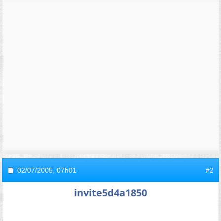
02/07/2005,
07h01
#2
invite5d4a1850