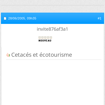
28/06/2005,
09h35
#1
invite876af3a1
Cetacés et écotourisme