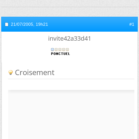
21/07/2005,
19h21
#1
invite42a33d41
Croisement