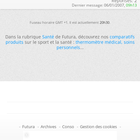
Réponses:
2
Dernier message:
06/01/2007,
09h13
Fuseau horaire GMT +1. Il est actuellement
20h30
.
Dans la rubrique
Santé
de Futura, découvrez nos
comparatifs
produits
sur le sport et la santé :
thermomètre médical
,
soins
personnels
...
-
Futura
-
Archives
-
Conso
-
Gestion des cookies
-
Politique de confidentialité
-
Haut de page