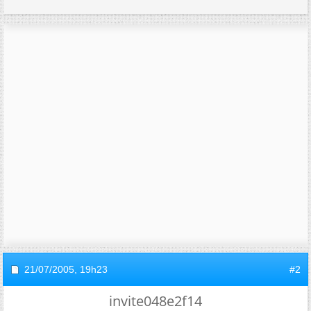
21/07/2005,
19h23
#2
invite048e2f14