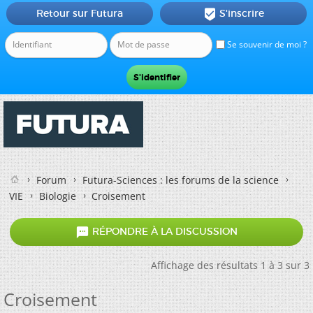
Retour sur Futura
S'inscrire

Se souvenir de moi ?
Forum
Futura-Sciences : les forums de la science
VIE
Biologie
Croisement

RÉPONDRE À LA DISCUSSION
Affichage des résultats 1 à 3 sur 3
Croisement