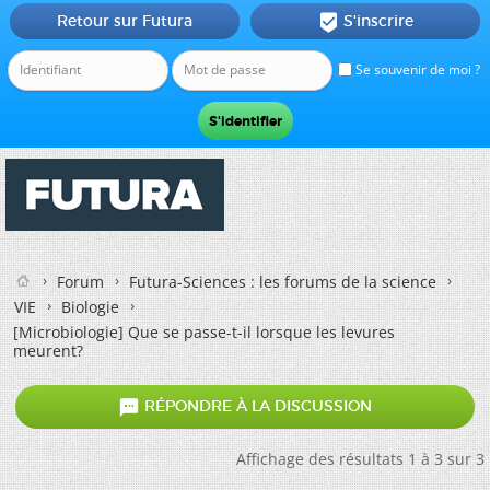
Retour sur Futura
S'inscrire

Se souvenir de moi ?
Forum
Futura-Sciences : les forums de la science
VIE
Biologie
[Microbiologie]
Que se passe-t-il lorsque les levures
meurent?

RÉPONDRE À LA DISCUSSION
Affichage des résultats 1 à 3 sur 3