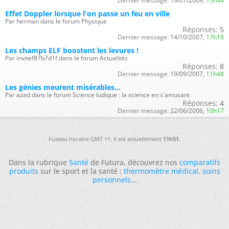
Dernier message:
19/01/2009,
15h44
Effet Doppler lorsque l'on passe un feu en ville
Par herman dans le forum Physique
Réponses:
5
Dernier message:
14/10/2007,
17h18
Les champs ELF boostent les levures !
Par invitef87b7d1f dans le forum Actualités
Réponses:
8
Dernier message:
19/09/2007,
11h48
Les génies meurent misérables...
Par azad dans le forum Science ludique : la science en s'amusant
Réponses:
4
Dernier message:
22/06/2006,
10h17
Fuseau horaire GMT +1. Il est actuellement
11h51
.
Dans la rubrique
Santé
de Futura, découvrez nos
comparatifs
produits
sur le sport et la santé :
thermomètre médical
,
soins
personnels
...