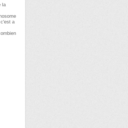
 la
romosome
 c'est a
 combien