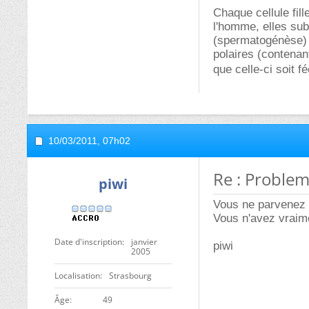
Chaque cellule fil
l'homme, elles sub
(spermatogénèse) 
polaires (contenan
que celle-ci soit 
10/03/2011,
07h02
Re : Problem
piwi
Vous ne parvenez p
Vous n'avez vraime
Date d'inscription
janvier
piwi
2005
Localisation
Strasbourg
ge
49