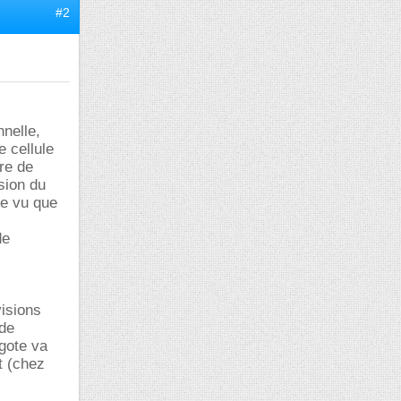
#2
nnelle,
e cellule
re de
sion du
le vu que
de
visions
 de
igote va
t (chez