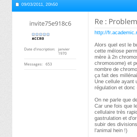
09/03/2011,
20h50
Re : Problem
invite75e918c6
http://fr.academic.
Alors quel est le 
Date d'inscription
janvier
cette méïose perme
1970
mère à 2n chromos
chromosome) et pou
Messages
653
nombre de chromos
ça fait des millén
Une cellule ayant
régulation et donc 
On ne parle que de 
Car une fois que l
cellulaire très ra
gastrulation et d'
subir des divisions
l'animal hein !)