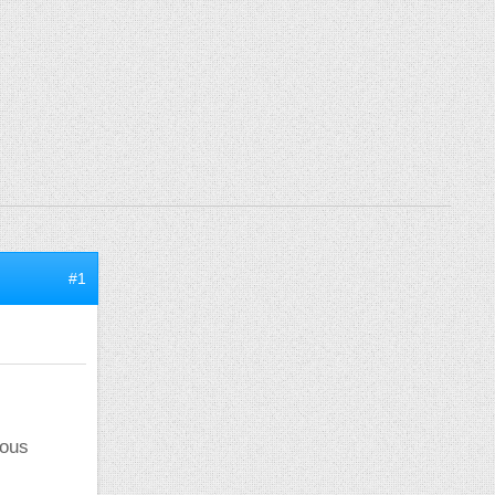
#1
nous