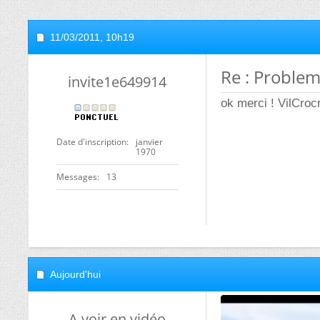
11/03/2011,
10h19
Re : Problem
invite1e649914
ok merci ! VilCroc
Date d'inscription
janvier
1970
Messages
13
Aujourd'hui
A voir en vidéo