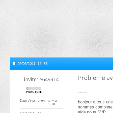
09/03/2011,
19h53
Probleme av
invite1e649914
------
Date d'inscription
janvier
bonjour a tous un
1970
sommes complétem
aide nous SVP
Messages
13