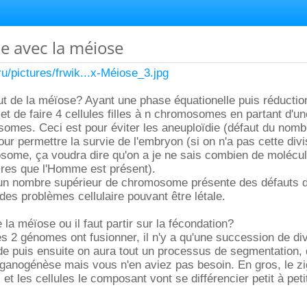
e avec la méiose
ru/pictures/frwik...x-Méiose_3.jpg
but de la méïose? Ayant une phase équationelle puis réductio
t de faire 4 cellules filles à n chromosomes en partant d'un
omes. Ceci est pour éviter les aneuploïdie (défaut du nomb
r permettre la survie de l'embryon (si on n'a pas cette divi
ome, ça voudra dire qu'on a je ne sais combien de molécu
aires que l'Homme est présent).
 un nombre supérieur de chromosome présente des défauts 
des problèmes cellulaire pouvant être létale.
la méïose ou il faut partir sur la fécondation?
es 2 génomes ont fusionner, il n'y a qu'une succession de di
pide puis ensuite on aura tout un processus de segmentation,
organogénèse mais vous n'en aviez pas besoin. En gros, le z
 et les cellules le composant vont se différencier petit à peti