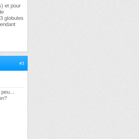
) et pour
de
3 globules
tendant
#3
 peu...
on?