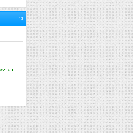
#3
ussion.