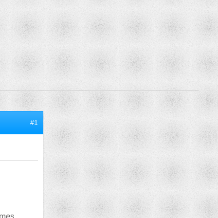
#1
êmes