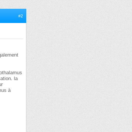
#2
également
ypothalamus
ation. la
ur
amus à