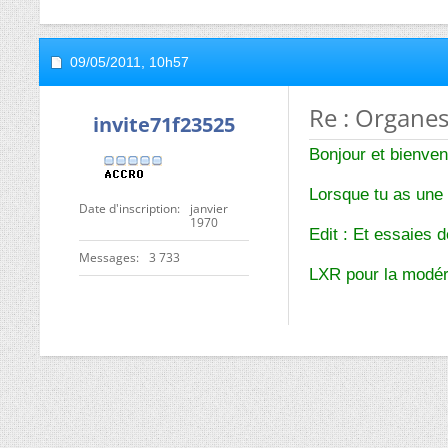
09/05/2011,
10h57
Re : Organes
invite71f23525
Bonjour et bienve
Lorsque tu as une 
Date d'inscription
janvier
1970
Edit : Et essaies 
Messages
3 733
LXR pour la modér