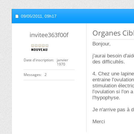
09/05/2011,
09h17
Organes Cib
invitee363f00f
Bonjour,
j'aurai besoin d'a
Date d'inscription
janvier
des difficultés.
1970
4. Chez une lapine
Messages
2
entraine l'ovulatio
stimulation électr
l'ovulation si l'on
l'hypophyse.
Je n'arrive pas à d
Merci