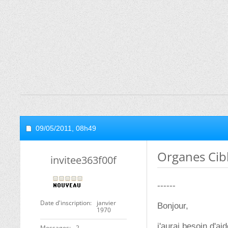
09/05/2011,
08h49
Organes Cib
invitee363f00f
------
Date d'inscription
janvier
Bonjour,
1970
j'aurai besoin d'a
Messages
2