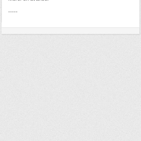
-----