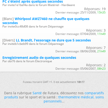
PC s'éteint après quelques secondes
Par invite1e1bef4a dans le forum Matériel - Hardware
Réponses:
19
Dernier message:
25/11/2009,
15h35
[Blanc]
Whirlpool AWZ7460 ne chauffe que quelques
secondes
Par invite0cc48d08 dans le forum Dépannage
Réponses:
3
Dernier message:
07/04/2009,
11h49
[Divers]
LL Brandt, l'essorage ne dure que 5 secondes
Par inviteb1cbeb99 dans le forum Dépannage
Réponses:
7
Dernier message:
08/06/2008,
21h49
Enregistrement audio de quelques secondes
Par obi76 dans le forum Électronique
Réponses:
2
Dernier message:
05/06/2007,
08h23
Fuseau horaire GMT +1. Il est actuellement
18h17
.
Dans la rubrique
Santé
de Futura, découvrez nos
comparatifs
produits
sur le sport et la santé :
thermomètre médical
,
soins
personnels
...