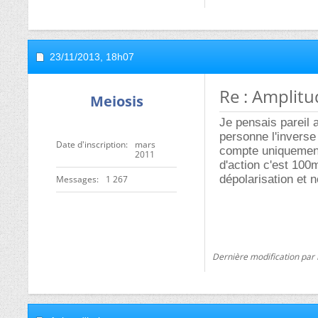
23/11/2013,
18h07
Re : Amplitu
Meiosis
Je pensais pareil 
personne l'inverse
Date d'inscription
mars
compte uniquement 
2011
d'action c'est 10
dépolarisation et n
Messages
1 267
Dernière modification par