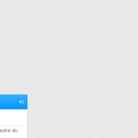
#5
autre du