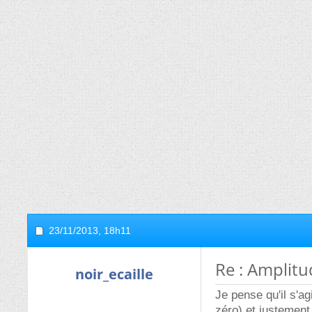
23/11/2013,
18h11
Re : Amplitu
noir_ecaille
Je pense qu'il s'ag
zéro) et justement