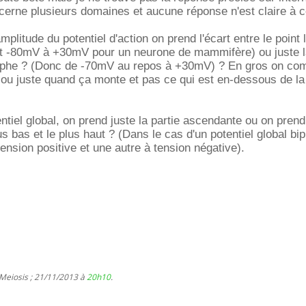
erne plusieurs domaines et aucune réponse n'est claire à c
plitude du potentiel d'action on prend l'écart entre le point 
oit -80mV à +30mV pour un neurone de mammifère) ou juste l
aphe ? (Donc de -70mV au repos à +30mV) ? En gros on co
n ou juste quand ça monte et pas ce qui est en-dessous de la
ntiel global, on prend juste la partie ascendante ou on prend 
lus bas et le plus haut ? (Dans le cas d'un potentiel global bi
ension positive et une autre à tension négative).
 Meiosis ; 21/11/2013 à
20h10
.