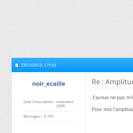
23/11/2013,
17h19
Re : Amplitu
noir_ecaille
J'avoue ne pas m'
Date d'inscription
novembre
2009
Pour moi l'amplitud
Messages
6 185