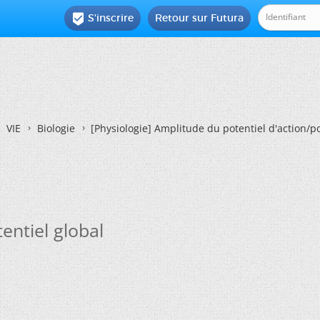
S'inscrire
Retour sur Futura

VIE
Biologie
[Physiologie]
Amplitude du potentiel d'action/po
entiel global