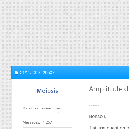
21/11/2013,
20h07
Amplitude du
Meiosis
------
Date d'inscription
mars
2011
Bonsoir,
Messages
1 267
J'ai une question t