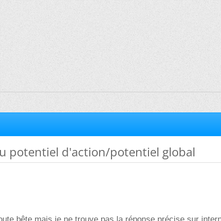
 potentiel d'action/potentiel global
oute bête mais je ne trouve pas la réponse précise sur intern