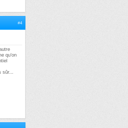
#4
autre
me qu'on
tiel
 sûr...