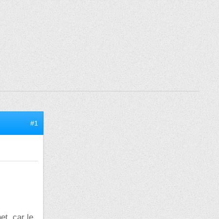
#1
et, car le