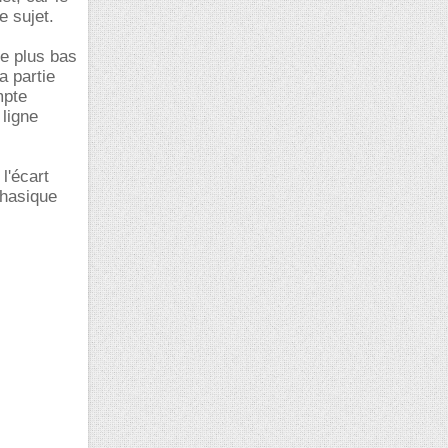
e sujet.
le plus bas
a partie
mpte
 ligne
l'écart
phasique