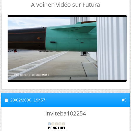
A voir en vidéo sur Futura
20/02/2006,
19h57
#5
inviteba102254