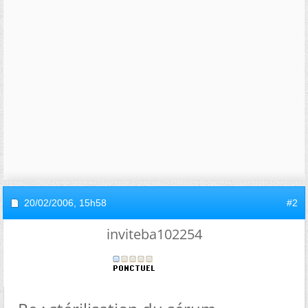
20/02/2006,
15h58
#2
inviteba102254