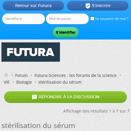
Retour sur Futura
S'inscrire

Se souvenir de moi ?
Forum
Futura-Sciences : les forums de la science
VIE
Biologie
stérilisation du sérum

RÉPONDRE À LA DISCUSSION
Affichage des résultats 1 à 7 sur 7
stérilisation du sérum