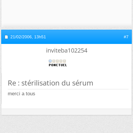
21/02/2006,
13h51
#7
inviteba102254
Re : stérilisation du sérum
merci a tous