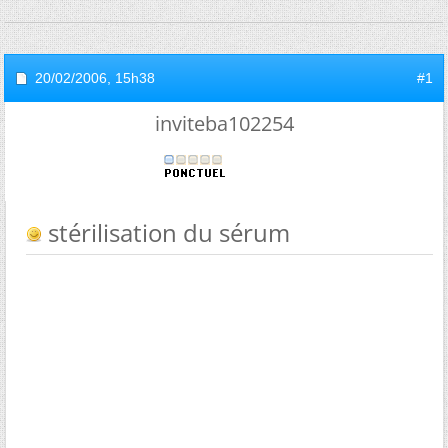
20/02/2006,
15h38
#1
inviteba102254
stérilisation du sérum