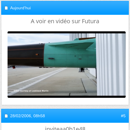
Aujourd'hui
A voir en vidéo sur Futura
28/02/2006,
08h58
#5
inviteaa0b1e48