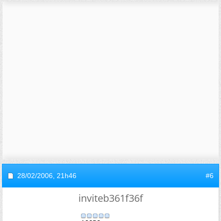
28/02/2006,
21h46
#6
inviteb361f36f