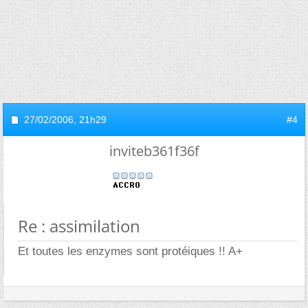
27/02/2006,
21h29
#4
inviteb361f36f
Re : assimilation
Et toutes les enzymes sont protéiques !! A+