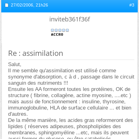
27/02/2006,
21h26
#3
inviteb361f36f
Re : assimilation
Salut,
Il me semble qu'assimilation est utilisé comme
synonyme d'absorption, c à d , passage dans le circuit
sanguin des nutriments !!!
Ensuite les AA formeront toutes les protéines, OK de
structure ( fibrine, collagène, actine myosine, ....etc )
mais aussi de fonctionnement : insuline, thyrosine,
immunoglobuline, HLA de surface cellulaire ... et bien
d'autres.
De la même manière, les acides gras reformeront des
lipides ( réserves adipeuses, phospholipides des
membranes, sphingomyéline ...etc, mais ils peuvent
aussi former du glucose, ou être catabolisés