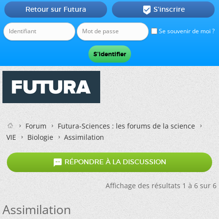
Retour sur Futura
S'inscrire

Se souvenir de moi ?
Forum
Futura-Sciences : les forums de la science
VIE
Biologie
Assimilation

RÉPONDRE À LA DISCUSSION
Affichage des résultats 1 à 6 sur 6
Assimilation