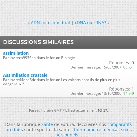
«
ADN mitochondrial
|
rDNA ou rRNA?
»
DISCUSSIONS SIMILAIRES
assimilation
Par inviteca9956ea dans le forum Biologie
Réponses:
0
Dernier message:
15/03/2007,
08h51
Assimilation crustale
Par invite44dbe3dc dans le forum Les volcans sont-ils de plus en plus
dangereux ?
Réponses:
1
Dernier message:
13/10/2006,
14h49
Fuseau horaire GMT +1. Il est actuellement
10h37
.
Dans la rubrique
Santé
de Futura, découvrez nos
comparatifs
produits
sur le sport et la santé :
thermomètre médical
,
soins
personnels
...