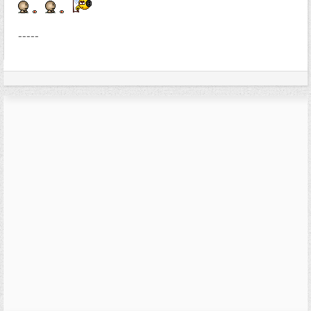
-----