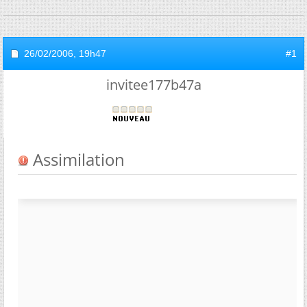
26/02/2006,
19h47
#1
invitee177b47a
Assimilation