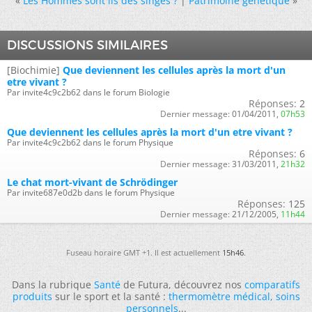
«
Les Hommes sont ils des singes ?
|
Patrimoine génétique
»
DISCUSSIONS SIMILAIRES
[Biochimie]
Que deviennent les cellules après la mort d'un
etre vivant ?
Par invite4c9c2b62 dans le forum Biologie
Réponses:
2
Dernier message:
01/04/2011,
07h53
Que deviennent les cellules après la mort d'un etre vivant ?
Par invite4c9c2b62 dans le forum Physique
Réponses:
6
Dernier message:
31/03/2011,
21h32
Le chat mort-vivant de Schrödinger
Par invite687e0d2b dans le forum Physique
Réponses:
125
Dernier message:
21/12/2005,
11h44
Fuseau horaire GMT +1. Il est actuellement
15h46
.
Dans la rubrique
Santé
de Futura, découvrez nos
comparatifs
produits
sur le sport et la santé :
thermomètre médical
,
soins
personnels
...