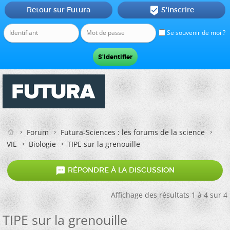
Retour sur Futura
S'inscrire

Se souvenir de moi ?
Forum
Futura-Sciences : les forums de la science
VIE
Biologie
TIPE sur la grenouille

RÉPONDRE À LA DISCUSSION
Affichage des résultats 1 à 4 sur 4
TIPE sur la grenouille