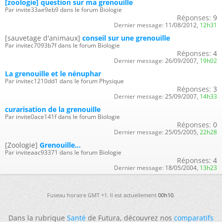
[zoologie] question sur ma grenouille
Par invite33ae9eb9 dans le forum Biologie
Réponses:
9
Dernier message:
11/08/2012,
12h31
[sauvetage d'animaux]
conseil sur une grenouille
Par invitec7093b7f dans le forum Biologie
Réponses:
4
Dernier message:
26/09/2007,
19h02
La grenouille et le nénuphar
Par invitec1210dd1 dans le forum Physique
Réponses:
3
Dernier message:
25/09/2007,
14h33
curarisation de la grenouille
Par invite0ace141f dans le forum Biologie
Réponses:
0
Dernier message:
25/05/2005,
22h28
[Zoologie]
Grenouille...
Par inviteaac93371 dans le forum Biologie
Réponses:
4
Dernier message:
18/05/2004,
13h23
Fuseau horaire GMT +1. Il est actuellement
00h10
.
Dans la rubrique
Santé
de Futura, découvrez nos
comparatifs