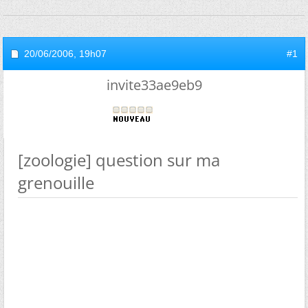
20/06/2006,
19h07
#1
invite33ae9eb9
[zoologie] question sur ma
grenouille