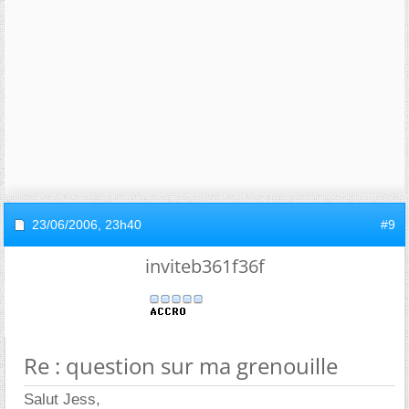
23/06/2006,
23h40
#9
inviteb361f36f
Re : question sur ma grenouille
Salut Jess,