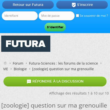
Retour sur Futura
S'inscrire

Se souvenir de moi ?
Forum
Futura-Sciences : les forums de la science
VIE
Biologie
[zoologie] question sur ma grenouille

RÉPONDRE À LA DISCUSSION
Affichage des résultats 1 à 10 sur 10
[zoologie] question sur ma grenouille