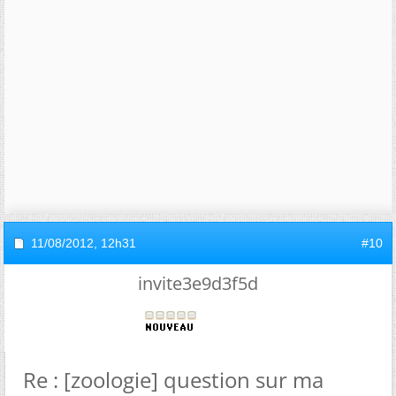
11/08/2012,
12h31
#10
invite3e9d3f5d
Re : [zoologie] question sur ma