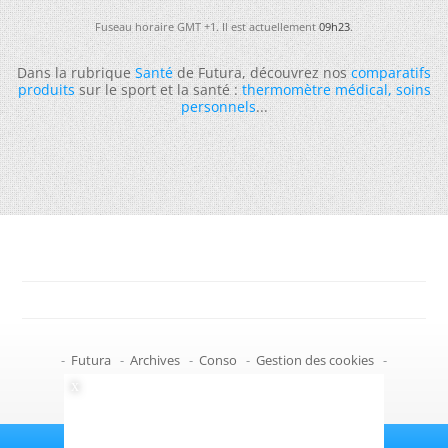
Fuseau horaire GMT +1. Il est actuellement
09h23
.
Dans la rubrique
Santé
de Futura, découvrez nos
comparatifs
produits
sur le sport et la santé :
thermomètre médical
,
soins
personnels
...
-
Futura
-
Archives
-
Conso
-
Gestion des cookies
-
Politique de confidentialité
-
Haut de page