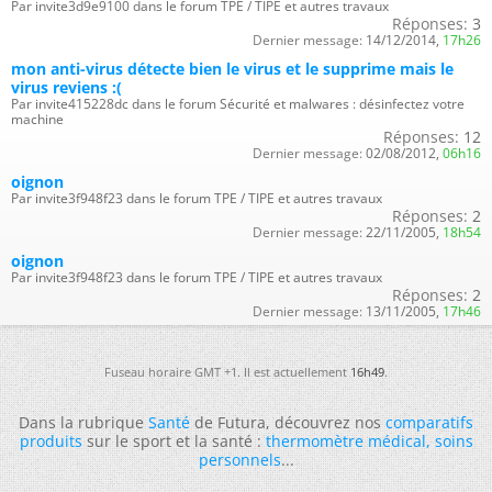
Par invite3d9e9100 dans le forum TPE / TIPE et autres travaux
Réponses:
3
Dernier message:
14/12/2014,
17h26
mon anti-virus détecte bien le virus et le supprime mais le
virus reviens :(
Par invite415228dc dans le forum Sécurité et malwares : désinfectez votre
machine
Réponses:
12
Dernier message:
02/08/2012,
06h16
oignon
Par invite3f948f23 dans le forum TPE / TIPE et autres travaux
Réponses:
2
Dernier message:
22/11/2005,
18h54
oignon
Par invite3f948f23 dans le forum TPE / TIPE et autres travaux
Réponses:
2
Dernier message:
13/11/2005,
17h46
Fuseau horaire GMT +1. Il est actuellement
16h49
.
Dans la rubrique
Santé
de Futura, découvrez nos
comparatifs
produits
sur le sport et la santé :
thermomètre médical
,
soins
personnels
...