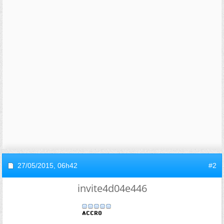
27/05/2015,
06h42
#2
invite4d04e446