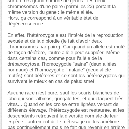
sur un très grand nombre de gènes : les deux
chromosomes d'une paire (parmi les 23) portant la
même version du gène : le même allèle.
Hors, ça correspond à un véritable état de
dégénerescence.
En effet, l'hétérozygotie est l'intérêt de la reproduction
sexuée et de la diploïdie (le fait d'avoir deux
chromosomes par paire). Car quand un allèle est muté
de façon délétère, l'autre allèle peut suppléer. Même
dans certains cas, comme pour l'allèle de la
drépanocytose, l'homozygotie "saine" (deux allèles
normaux) et l'homozygotie "malade" (deux allèle
mutés) sont délétères et ce sont les hétérozygotes qui
survivent le mieux en cas de paludisme!
Aucune race n'est pure, sauf les souris blanches de
labo qui sont albinos, gringalettes, et qui claquent très
vites... Quand on les croise entre lignées venant de
différents élevage, l'hétérozygotie est restaurée, et les
descendants retrouvent la diversité normale de leur
espèce - autrement dit le métissage ne les améliore
pas continuellement mais ne fait que revenir en arrière