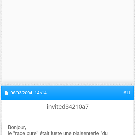
06/03/2004,
14h14
#11
invited84210a7
Bonjour,
le "race pure" était juste une plaisenterie (du