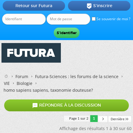
Retour sur Futura
S'inscrire

Se souvenir de moi ?
Forum
Futura-Sciences : les forums de la science
VIE
Biologie
homo sapiens sapiens, taxonomie douteuse?

RÉPONDRE À LA DISCUSSION
Page 1 sur 2
1
Dernière
Affichage des résultats 1 à 30 sur 60