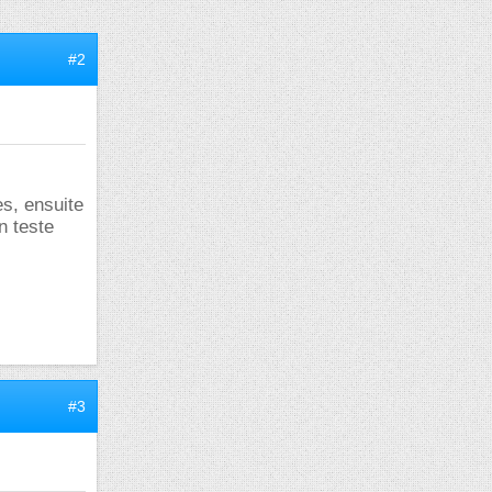
#2
es, ensuite
n teste
#3