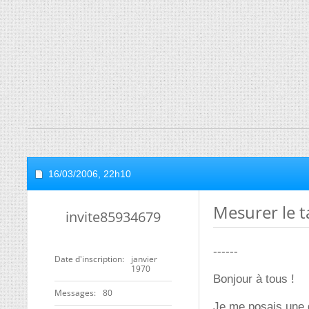
16/03/2006,
22h10
Mesurer le t
invite85934679
------
Date d'inscription
janvier
1970
Bonjour à tous !
Messages
80
Je me posais une 