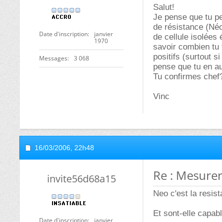
Salut!
Je pense que tu pe
de résistance (Néo
Date d'inscription
janvier
de cellule isolées
1970
savoir combien tu 
positifs (surtout s
Messages
3 068
pense que tu en a
Tu confirmes chef
Vinc
16/03/2006,
22h48
Re : Mesurer
invite56d68a15
Neo c'est la resis
Et sont-elle capabl
Date d'inscription
janvier