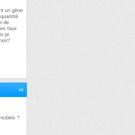
nt un gène
quantité
e de
des faux
is je
 non?
#4
nsibles ?