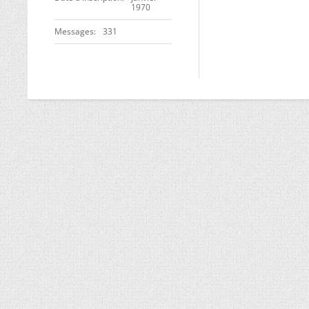
1970
Messages
331