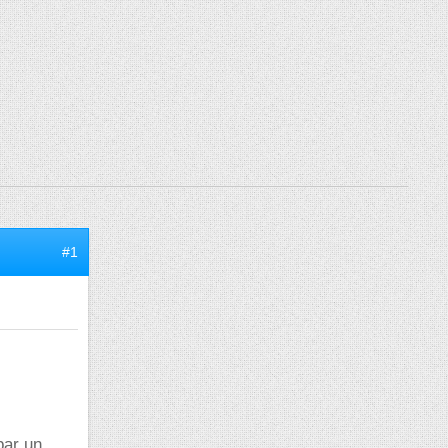
#1
par un