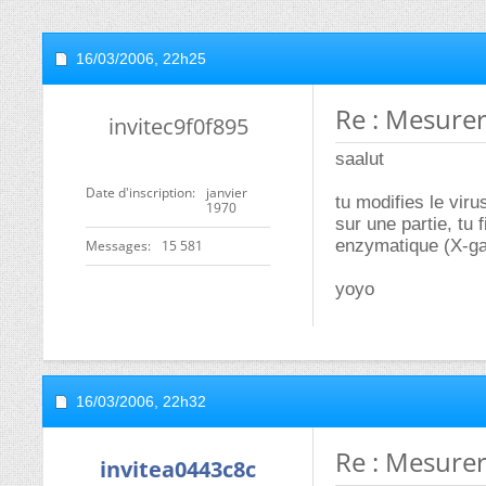
16/03/2006,
22h25
Re : Mesurer
invitec9f0f895
saalut
Date d'inscription
janvier
tu modifies le viru
1970
sur une partie, tu 
enzymatique (X-gal
Messages
15 581
yoyo
16/03/2006,
22h32
Re : Mesurer
invitea0443c8c