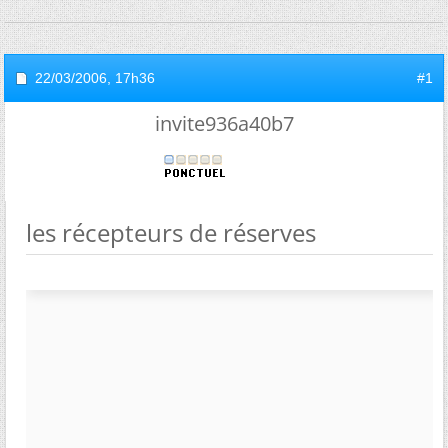
22/03/2006,
17h36
#1
invite936a40b7
les récepteurs de réserves