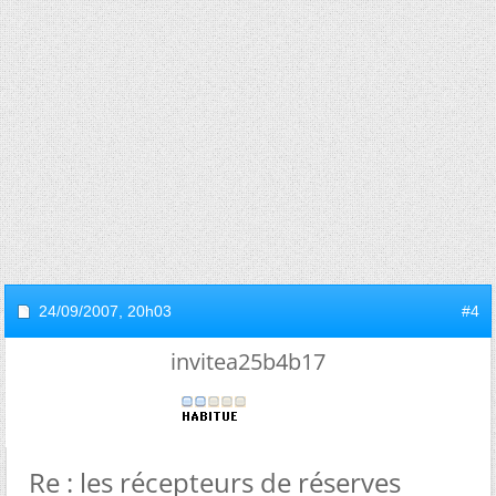
24/09/2007,
20h03
#4
invitea25b4b17
Re : les récepteurs de réserves