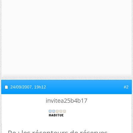
24/09/2007,
19h12
#2
invitea25b4b17
Re : les récepteurs de réserves