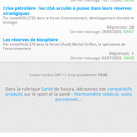
Dernier message:
16/11/2006,
09h36
Crise pétrolière : les USA acculés à puiser dans leurs réserves
stratégiques
Par invite600c2730 dans le forum Environnement, développement durable et
écologie
Réponses:
28
Dernier message:
28/09/2005,
00h07
Les réserves de biosphère
Par invite09c6c378 dans le forum [Août] Michel Griffon, le spécialiste de
l'environnement
Réponses:
1
Dernier message:
03/07/2003,
16h39
Fuseau horaire GMT +1. Il est actuellement
17h59
.
Dans la rubrique
Santé
de Futura, découvrez nos
comparatifs
produits
sur le sport et la santé :
thermomètre médical
,
soins
personnels
...