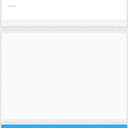
-----