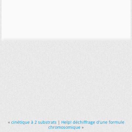
«
cinétique à 2 substrats
|
Help! déchiffrage d'une formule
chromosomique
»