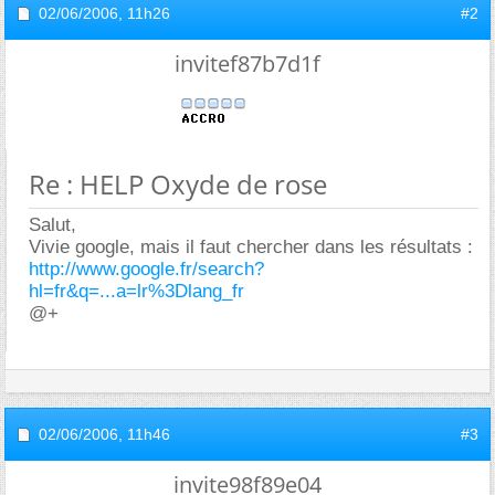
02/06/2006,
11h26
#2
invitef87b7d1f
Re : HELP Oxyde de rose
Salut,
Vivie google, mais il faut chercher dans les résultats :
http://www.google.fr/search?
hl=fr&q=...a=lr%3Dlang_fr
@+
02/06/2006,
11h46
#3
invite98f89e04