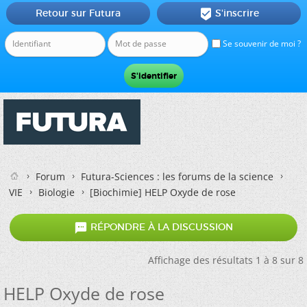
Retour sur Futura
S'inscrire

Se souvenir de moi ?
Forum
Futura-Sciences : les forums de la science
VIE
Biologie
[Biochimie]
HELP Oxyde de rose

RÉPONDRE À LA DISCUSSION
Affichage des résultats 1 à 8 sur 8
HELP Oxyde de rose