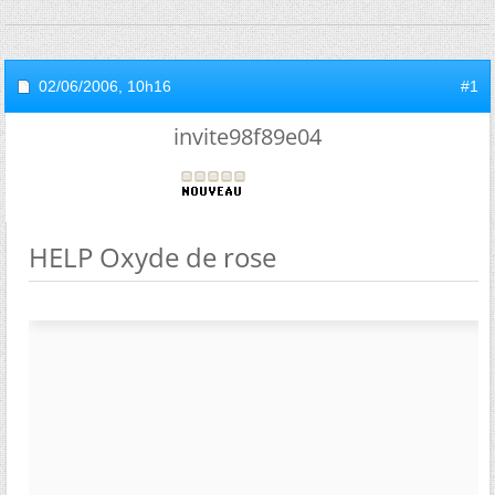
02/06/2006,
10h16
#1
invite98f89e04
HELP Oxyde de rose