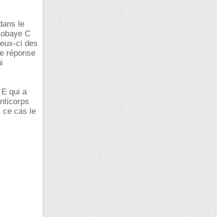
dans le
 cobaye C
ceux-ci des
ne réponse
i
 E qui a
nticorps
 ce cas le