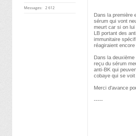
Messages
2 612
Dans la première e
sérum qui vont neu
meurt car si on lu
LB portant des ant
immunitaire spéci
réagiraient encore 
Dans la deuxième f
reçu du sérum meur
anti-BK qui peuven
cobaye qui se voit 
Merci d'avance pou
-----