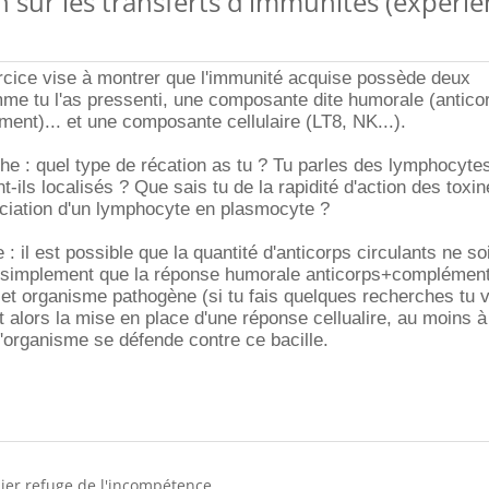
n sur les transferts d'immunités (expéri
rcice vise à montrer que l'immunité acquise possède deux
e tu l'as pressenti, une composante dite humorale (antico
ment)... et une composante cellulaire (LT8, NK...).
he : quel type de récation as tu ? Tu parles des lymphocyte
-ils localisés ? Que sais tu de la rapidité d'action des toxin
nciation d'un lymphocyte en plasmocyte ?
e : il est possible que la quantité d'anticorps circulants ne so
ut simplement que la réponse humorale anticorps+complémen
et organisme pathogène (si tu fais quelques recherches tu 
aut alors la mise en place d'une réponse cellualire, au moins à
organisme se défende contre ce bacille.
nier refuge de l'incompétence.