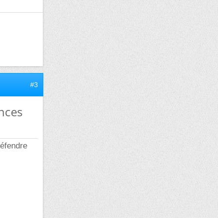
#3
ences
défendre