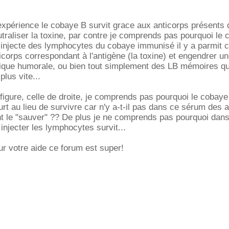
xpérience le cobaye B survit grace aux anticorps présents 
traliser la toxine, par contre je comprends pas pourquoi le
i injecte des lymphocytes du cobaye immunisé il y a parmit 
icorps correspondant à l'antigène (la toxine) et engendrer u
fique humorale, ou bien tout simplement des LB mémoires qu
plus vite...
igure, celle de droite, je comprends pas pourquoi le cobaye
t au lieu de survivre car n'y a-t-il pas dans ce sérum des a
t le "sauver" ?? De plus je ne comprends pas pourquoi dans
injecter les lymphocytes survit...
r votre aide ce forum est super!