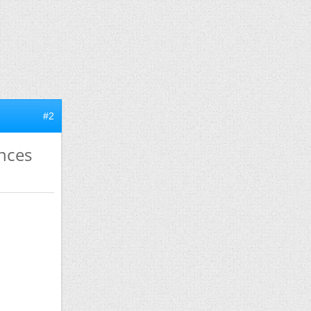
#2
ences