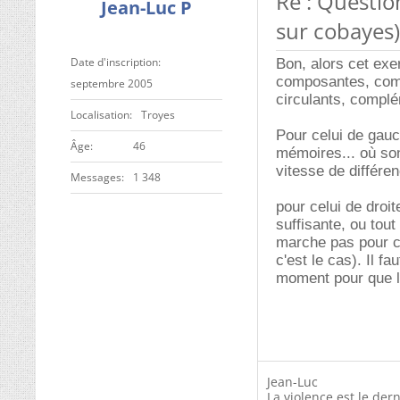
Re : Questio
Jean-Luc P
sur cobayes)
Date d'inscription
Bon, alors cet exe
composantes, comm
septembre 2005
circulants, complé
Localisation
Troyes
Pour celui de gauc
ge
46
mémoires... où sont
vitesse de différe
Messages
1 348
pour celui de droit
suffisante, ou to
marche pas pour c
c'est le cas). Il f
moment pour que l'
Jean-Luc
La violence est le der