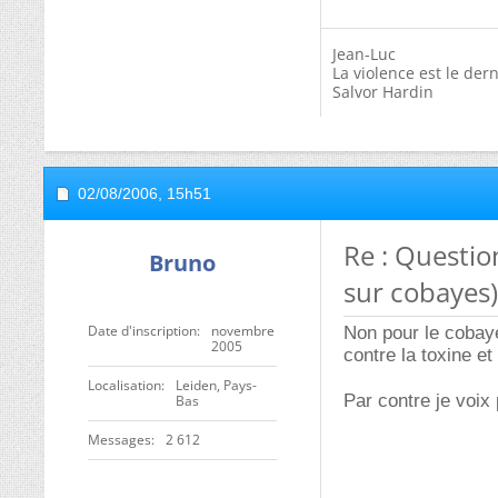
Jean-Luc
La violence est le der
Salvor Hardin
02/08/2006,
15h51
Re : Questio
Bruno
sur cobayes)
Date d'inscription
novembre
Non pour le cobay
2005
contre la toxine et
Localisation
Leiden, Pays-
Par contre je voix
Bas
Messages
2 612