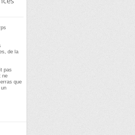
ences
rps
s
es, de la
it pas
t ne
verras que
 un