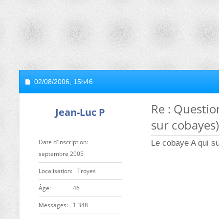
02/08/2006,
15h46
Re : Questio
Jean-Luc P
sur cobayes)
Date d'inscription
Le cobaye A qui su
septembre 2005
Localisation
Troyes
ge
46
Messages
1 348