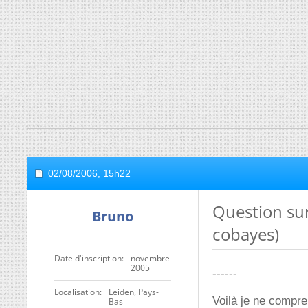
02/08/2006,
15h22
Question sur
Bruno
cobayes)
Date d'inscription
novembre
2005
------
Localisation
Leiden, Pays-
Voilà je ne compr
Bas