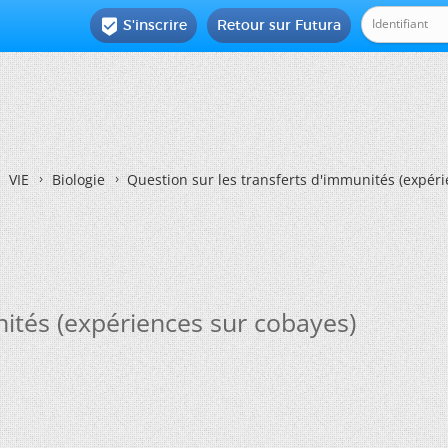
S'inscrire
Retour sur Futura

VIE
Biologie
Question sur les transferts d'immunités (expér
nités (expériences sur cobayes)