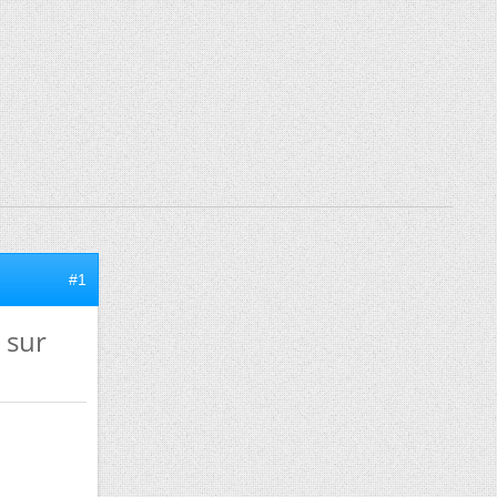
#1
 sur