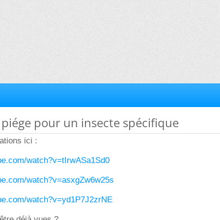
n piége pour un insecte spécifique
tions ici :
ube.com/watch?v=tIrwASa1Sd0
ube.com/watch?v=asxgZw6w25s
ube.com/watch?v=yd1P7J2zrNE
 être déjà vues ?