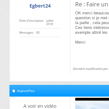
Re : Faire u
Egbert24
OK merci beaucoup
question si je met
Date d'inscription
juillet
la paille , cela peu
2018
Ces liens intéresse
exemple attiré les
Messages
85
Merci
Dernière modification par
Aujourd'hui
A voir en vidéo