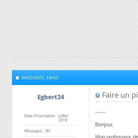
04/02/2022,
14h15
Faire un p
Egbert24
------
Date d'inscription
juillet
2018
Bonjour,
Messages
85
Mon professeur de 