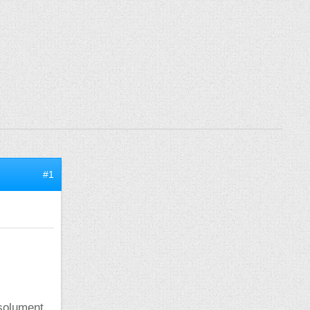
#1
bsolument