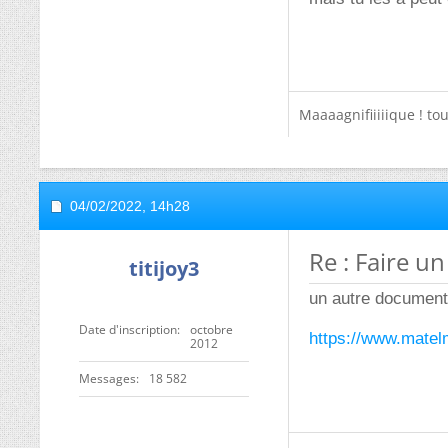
Maaaagnifiiiiique ! to
04/02/2022,
14h28
Re : Faire u
titijoy3
un autre document 
Date d'inscription
octobre
https://www.matelm
2012
Messages
18 582