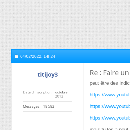
04/02/2022,
14h24
Re : Faire u
titijoy3
peut être des indica
Date d'inscription
octobre
https://www.yout
2012
https://www.yout
Messages
18 582
https://www.yout
mais tu les a peut