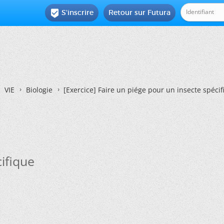
S'inscrire
Retour sur Futura

VIE
Biologie
[Exercice]
Faire un piége pour un insecte spécif
ifique