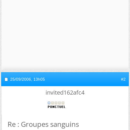
25/09/2006,
13h05
#2
invited162afc4
Re : Groupes sanguins