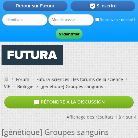
Retour sur Futura
S'inscrire

Se souvenir de moi ?
Forum
Futura-Sciences : les forums de la science
VIE
Biologie
[génétique] Groupes sanguins

RÉPONDRE À LA DISCUSSION
Affichage des résultats 1 à 4 sur 4
[génétique] Groupes sanguins