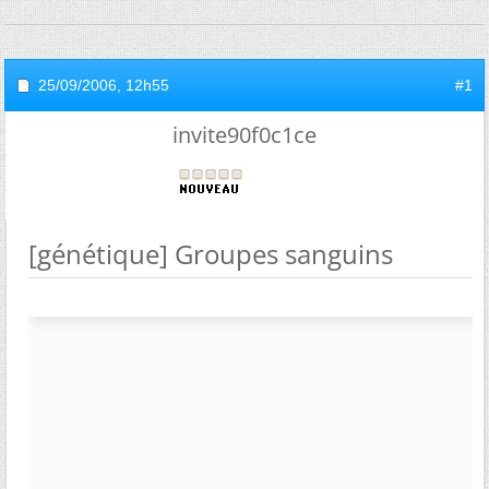
25/09/2006,
12h55
#1
invite90f0c1ce
[génétique] Groupes sanguins