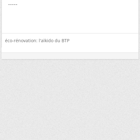
-----
éco-rénovation: l'aïkido du BTP