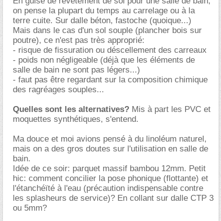
En guise de revêtement de sol pour une salle de bain,
on pense la plupart du temps au carrelage ou à la
terre cuite. Sur dalle béton, fastoche (quoique...)
Mais dans le cas d'un sol souple (plancher bois sur
poutre), ce n'est pas très approprié:
- risque de fissuration ou déscellement des carreaux
- poids non négligeable (déjà que les éléments de
salle de bain ne sont pas légers...)
- faut pas être regardant sur la composition chimique
des ragréages souples...
Quelles sont les alternatives?
Mis à part les PVC et
moquettes synthétiques, s'entend.
Ma douce et moi avions pensé à du linoléum naturel,
mais on a des gros doutes sur l'utilisation en salle de
bain.
Idée de ce soir: parquet massif bambou 12mm. Petit
hic: comment concilier la pose phonique (flottante) et
l'étanchéïté à l'eau (précaution indispensable contre
les splasheurs de service)? En collant sur dalle CTP 3
ou 5mm?