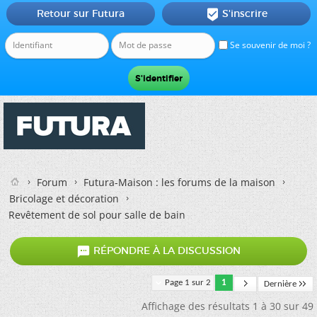
Retour sur Futura
S'inscrire

Se souvenir de moi ?
Forum
Futura-Maison : les forums de la maison
Bricolage et décoration
Revêtement de sol pour salle de bain

RÉPONDRE À LA DISCUSSION
Page 1 sur 2
1
Dernière
Affichage des résultats 1 à 30 sur 49