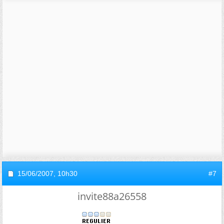
15/06/2007,
10h30
#7
invite88a26558