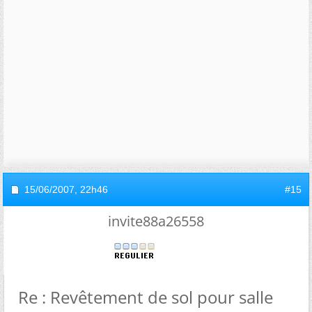
15/06/2007,
22h46
#15
invite88a26558
Re : Revêtement de sol pour salle