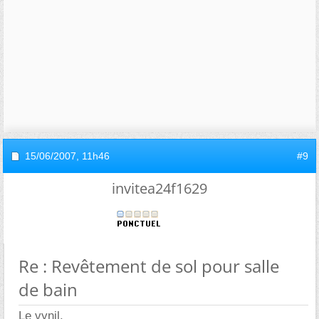
15/06/2007,
11h46
#9
invitea24f1629
Re : Revêtement de sol pour salle
de bain
Le vynil.