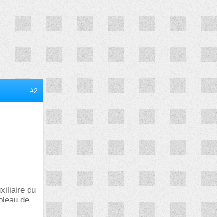
#2
e
xiliaire du
ableau de