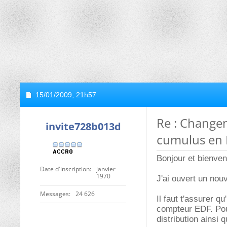
15/01/2009,
21h57
Re : Change
invite728b013d
cumulus en 
Bonjour et bienven
Date d'inscription
janvier
1970
J'ai ouvert un nouv
Messages
24 626
Il faut t'assurer q
compteur EDF. Pour
distribution ainsi