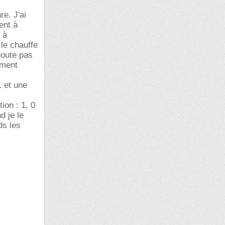
e. J'ai
ent à
 à
 le chauffe
doute pas
mment
1 et une
tion : 1, 0
d je le
ds les