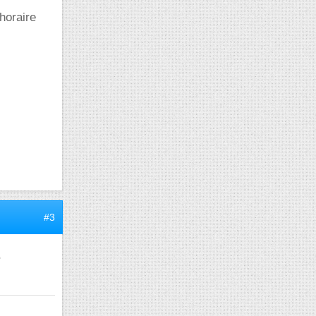
horaire
#3
e