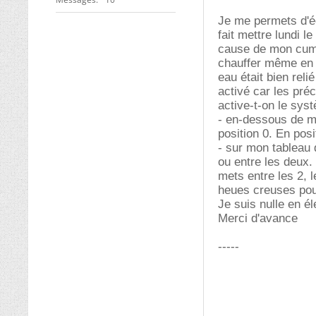
Je me permets d'éc
fait mettre lundi 
cause de mon cumul
chauffer même en h
eau était bien rel
activé car les pré
active-t-on le syst
- en-dessous de mo
position 0. En pos
- sur mon tableau d
ou entre les deux. 
mets entre les 2, 
heues creuses pour
Je suis nulle en él
Merci d'avance
-----