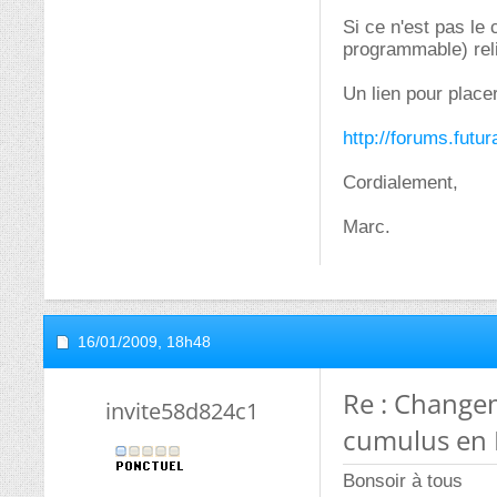
Si ce n'est pas le
programmable) relié
Un lien pour placer
http://forums.futu
Cordialement,
Marc.
16/01/2009,
18h48
Re : Change
invite58d824c1
cumulus en 
Bonsoir à tous