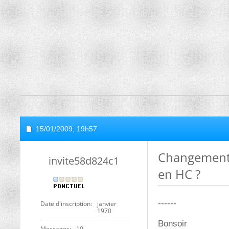
15/01/2009,
19h57
Changement 
invite58d824c1
en HC ?
------
Date d'inscription
janvier
1970
Bonsoir
Messages
10