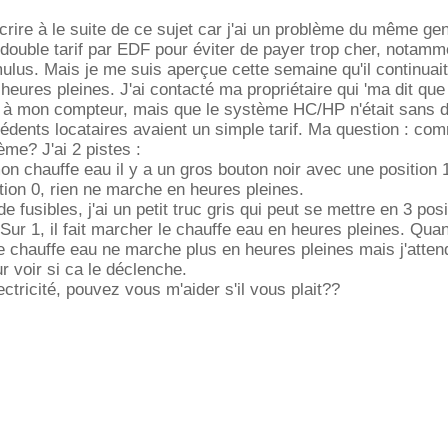
rire à le suite de ce sujet car j'ai un problème du même genr
le double tarif par EDF pour éviter de payer trop cher, notamm
us. Mais je me suis aperçue cette semaine qu'il continuait
eures pleines. J'ai contacté ma propriétaire qui 'ma dit que
ié à mon compteur, mais que le système HC/HP n'était sans 
cédents locataires avaient un simple tarif. Ma question : co
ème? J'ai 2 pistes :
n chauffe eau il y a un gros bouton noir avec une position 
ition 0, rien ne marche en heures pleines.
e fusibles, j'ai un petit truc gris qui peut se mettre en 3 posi
Sur 1, il fait marcher le chauffe eau en heures pleines. Quan
le chauffe eau ne marche plus en heures pleines mais j'atten
 voir si ca le déclenche.
ectricité, pouvez vous m'aider s'il vous plait??