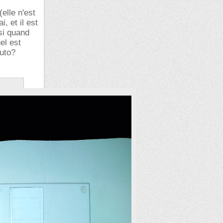
elle n'est
, et il est
 si quand
el est
auto?