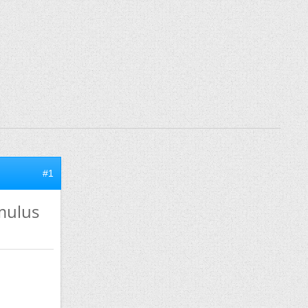
#1
mulus