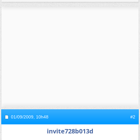
01/09/2009,
10h48
#2
invite728b013d