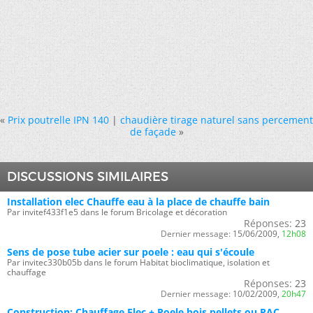
«
Prix poutrelle IPN 140
|
chaudière tirage naturel sans percement
de façade
»
DISCUSSIONS SIMILAIRES
Installation elec Chauffe eau à la place de chauffe bain
Par invitef433f1e5 dans le forum Bricolage et décoration
Réponses:
23
Dernier message:
15/06/2009,
12h08
Sens de pose tube acier sur poele : eau qui s'écoule
Par invitec330b05b dans le forum Habitat bioclimatique, isolation et
chauffage
Réponses:
23
Dernier message:
10/02/2009,
20h47
Construction: Chauffage Elec + Poele bois pellets ou PAC