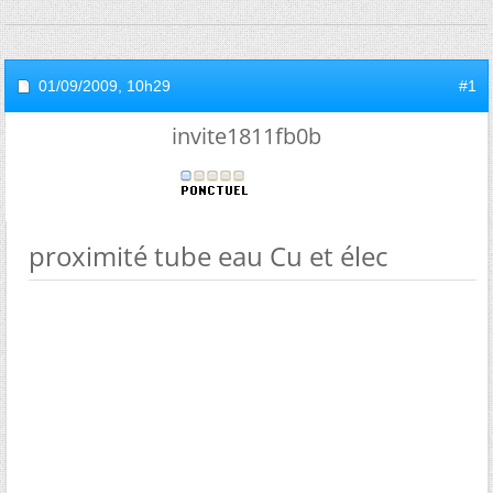
01/09/2009,
10h29
#1
invite1811fb0b
proximité tube eau Cu et élec