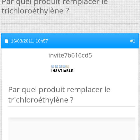
Par quel produit remplacer le
trichloroéthylène ?
16/03/2011,
10h57
#1
invite7b616cd5
Par quel produit remplacer le
trichloroéthylène ?