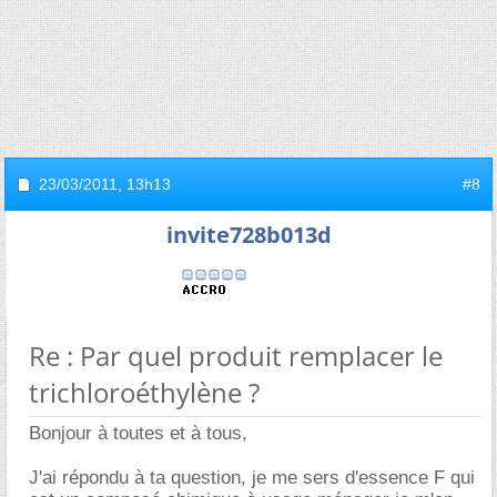
23/03/2011,
13h13
#8
invite728b013d
Re : Par quel produit remplacer le
trichloroéthylène ?
Bonjour à toutes et à tous,
J'ai répondu à ta question, je me sers d'essence F qui