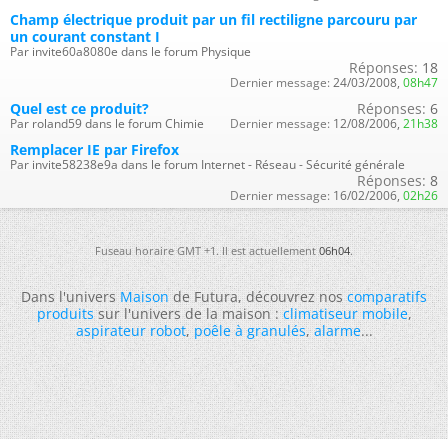
Champ électrique produit par un fil rectiligne parcouru par
un courant constant I
Par invite60a8080e dans le forum Physique
Réponses:
18
Dernier message:
24/03/2008,
08h47
Quel est ce produit?
Réponses:
6
Par roland59 dans le forum Chimie
Dernier message:
12/08/2006,
21h38
Remplacer IE par Firefox
Par invite58238e9a dans le forum Internet - Réseau - Sécurité générale
Réponses:
8
Dernier message:
16/02/2006,
02h26
Fuseau horaire GMT +1. Il est actuellement
06h04
.
Dans l'univers
Maison
de Futura, découvrez nos
comparatifs
produits
sur l'univers de la maison :
climatiseur mobile
,
aspirateur robot
,
poêle à granulés
,
alarme
...