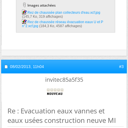
Images attachées
Rez de chaussée plan collecteurs d'eau.xcf.jpg‎
(145,7 Ko, 319 affichages)
Rez de chaussée réseau évacuation eaux U et P
n°2.xcf.jpg‎
(184,3 Ko, 4587 affichages)
08/02/2013,
11h04
#3
invitec85a5f35
Re : Evacuation eaux vannes et
eaux usées construction neuve MI