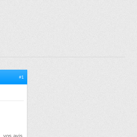
#1
.. vos avis