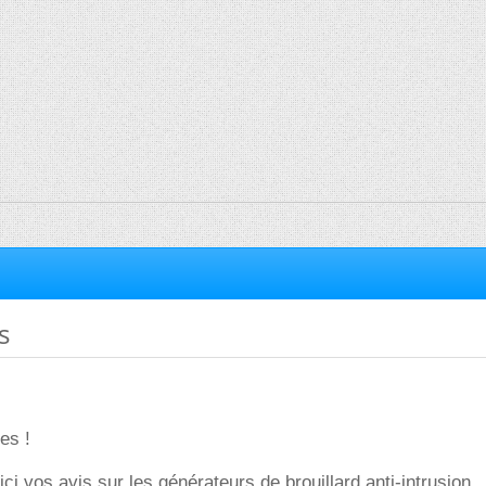
s
tes !
ci vos avis sur les générateurs de brouillard anti-intrusion..