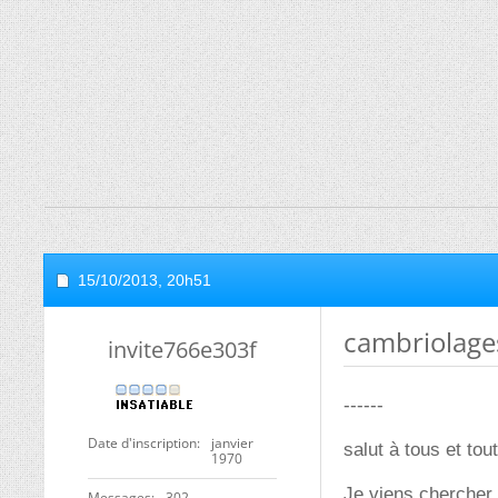
15/10/2013,
20h51
cambriolage
invite766e303f
------
Date d'inscription
janvier
salut à tous et tou
1970
Je viens chercher i
Messages
302