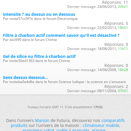
Réponses:
11
Dernier message:
24/06/2013,
20h21
intensite ? au dessus ou en dessous
Par invite57cc9f7e dans le forum Électronique
Réponses:
5
Dernier message:
22/02/2013,
18h51
Filtre à charbon actif comment savoir qu'il est désactivé ?
Par dav999 dans le forum Chimie
Réponses:
0
Dernier message:
18/08/2011,
11h11
Gel de silice ou filtre à charbon actif
Par invite30ed1363 dans le forum Chimie
Réponses:
0
Dernier message:
14/08/2008,
18h28
Sens dessus dessous...
Par inviteba0a4d6e dans le forum Science ludique : la science en s'amusant
Réponses:
2
Dernier message:
08/11/2004,
07h51
Fuseau horaire GMT +1. Il est actuellement
17h32
.
Dans l'univers
Maison
de Futura, découvrez nos
comparatifs
produits
sur l'univers de la maison :
climatiseur mobile
,
aspirateur robot
,
poêle à granulés
,
alarme
...