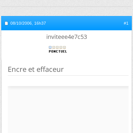
08/10/2006,
16h37
#1
inviteee4e7c53
Encre et effaceur