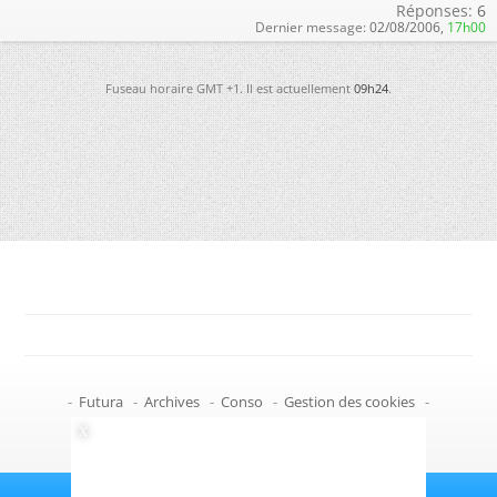
Réponses:
6
Dernier message:
02/08/2006,
17h00
Fuseau horaire GMT +1. Il est actuellement
09h24
.
-
Futura
-
Archives
-
Conso
-
Gestion des cookies
-
Politique de confidentialité
-
Haut de page