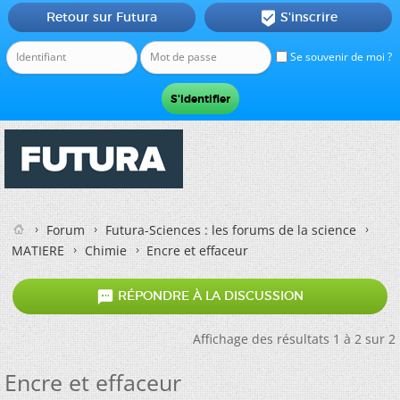
Retour sur Futura
S'inscrire

Se souvenir de moi ?
Forum
Futura-Sciences : les forums de la science
MATIERE
Chimie
Encre et effaceur

RÉPONDRE À LA DISCUSSION
Affichage des résultats 1 à 2 sur 2
Encre et effaceur