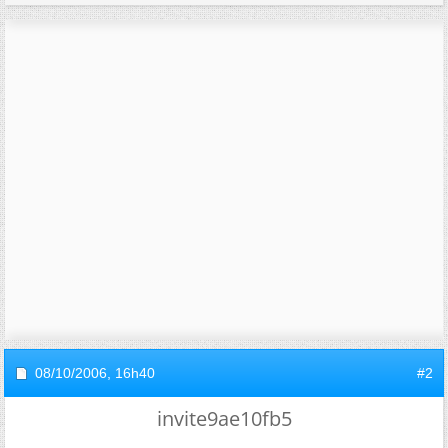
08/10/2006,
16h40
#2
invite9ae10fb5