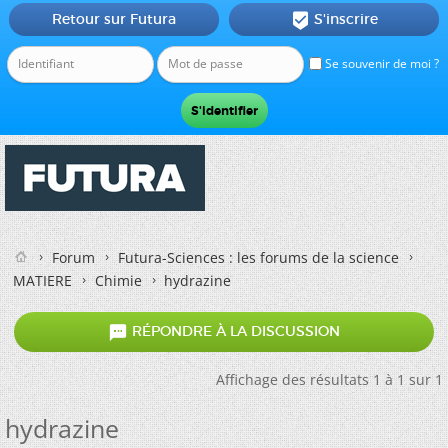
Retour sur Futura
S'inscrire

Se souvenir de moi ?
Forum
Futura-Sciences : les forums de la science
MATIERE
Chimie
hydrazine

RÉPONDRE À LA DISCUSSION
Affichage des résultats 1 à 1 sur 1
hydrazine