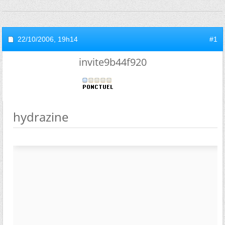
22/10/2006,
19h14
#1
invite9b44f920
hydrazine