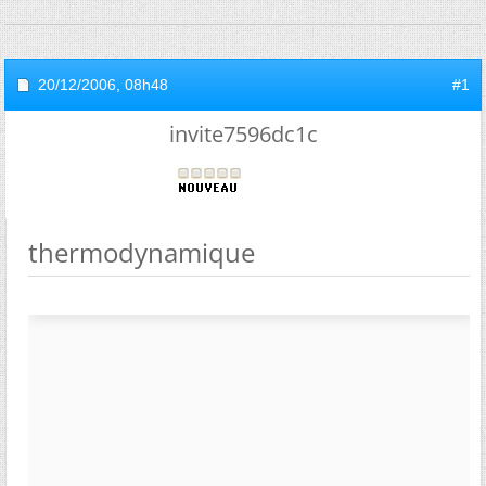
20/12/2006,
08h48
#1
invite7596dc1c
thermodynamique