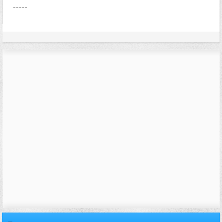
-----