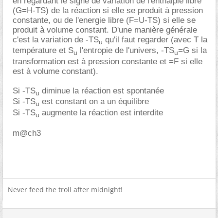
en regardant le signe de variation de l'enthalpie libre
(G=H-TS) de la réaction si elle se produit à pression
constante, ou de l'energie libre (F=U-TS) si elle se
produit à volume constant. D'une manière générale
c'est la variation de -TS
qu'il faut regarder (avec T la
u
température et S
l'entropie de l'univers, -TS
=G si la
u
u
transformation est à pression constante et =F si elle
est à volume constant).
Si -TS
diminue la réaction est spontanée
u
Si -TS
est constant on a un équilibre
u
Si -TS
augmente la réaction est interdite
u
m@ch3
Never feed the troll after midnight!