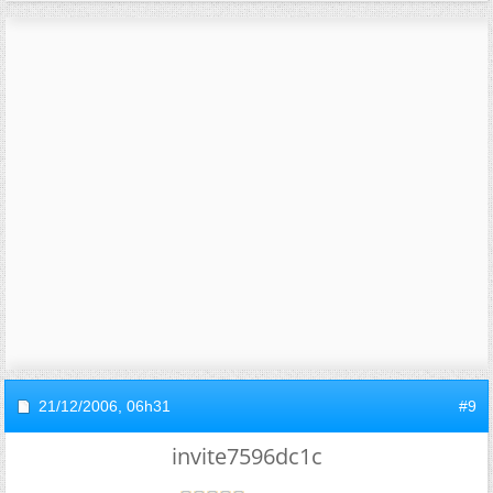
21/12/2006,
06h31
#9
invite7596dc1c