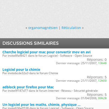
«
organomagnésien
|
Réticulation
»
DISCUSSIONS SIMILAIRES
Cherche logiciel pour mac pour convertir mov en avi
Par invite8faf8421 dans le forum Logiciel - Software - Open Source
Réponses:
0
Dernier message:
25/11/2007,
13h48
Logiciel pour la chimie
Par invitebcde32a3 dans le forum Chimie
Réponses:
5
Dernier message:
21/11/2007,
12h00
adblock pour firefox pour Mac
Par invite9f187d77 dans le forum Internet - Réseau - Sécurité générale
Réponses:
5
Dernier message:
01/04/2006,
09h28
Un logiciel pour les maths, chimie, physique ...
Par invite636e0538 dans le forum Logiciel - Software - Open Source