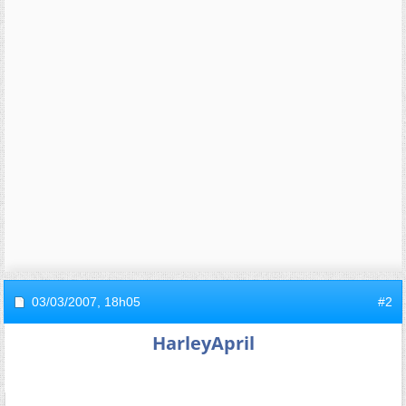
03/03/2007,
18h05
#2
HarleyApril