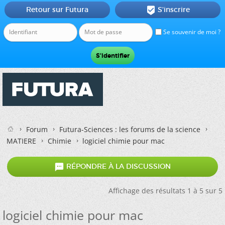
Retour sur Futura
S'inscrire

Se souvenir de moi ?
Forum
Futura-Sciences : les forums de la science
MATIERE
Chimie
logiciel chimie pour mac

RÉPONDRE À LA DISCUSSION
Affichage des résultats 1 à 5 sur 5
logiciel chimie pour mac