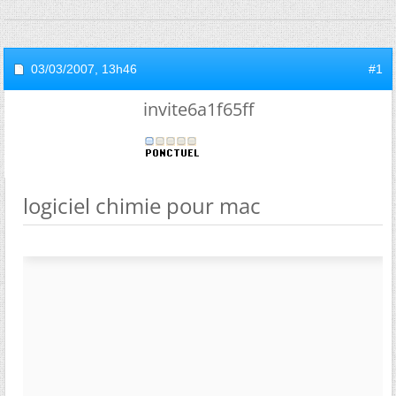
03/03/2007,
13h46
#1
invite6a1f65ff
logiciel chimie pour mac