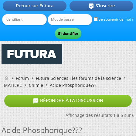
Retour sur Futura
S'inscrire

Se souvenir de moi ?
Forum
Futura-Sciences : les forums de la science
MATIERE
Chimie
Acide Phosphorique???

RÉPONDRE À LA DISCUSSION
Affichage des résultats 1 à 6 sur 6
Acide Phosphorique???