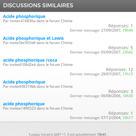
DISCUSSIONS SIMILAIRES
Acide phosphorique
Par invitec416836a dans le forum Chimie
Réponses:
1
Dernier message:
27/09/2007,
19h40
Acide phosphorique et Lewis
Par invite5bc905d4 dans le forum Chimie
Réponses:
5
Dernier message:
05/09/2007,
23h42
acide phosphorique /coca
Par invited108d2eb dans le forum Chimie
Réponses:
12
Dernier message:
29/07/2007,
17h15
Acide phosphorique
Par invite438319bb dans le forum Chimie
Réponses:
3
Dernier message:
06/08/2006,
10h30
acide phosphorique
Par invitee1490523 dans le forum Chimie
Réponses:
1
Dernier message:
07/12/2004,
10h17
Fuseau horaire GMT +1. Il est actuellement
15h41
.