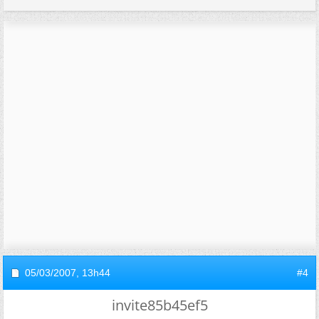
05/03/2007,
13h44
#4
invite85b45ef5