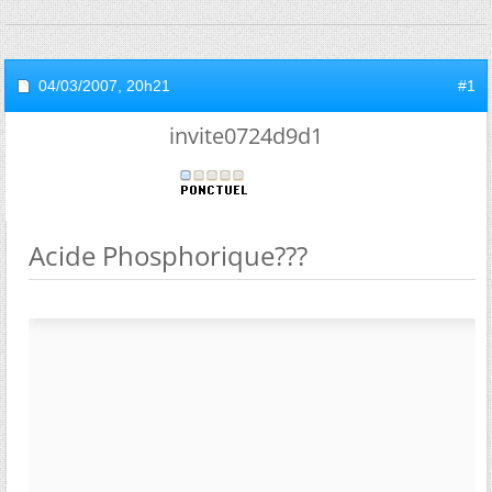
04/03/2007,
20h21
#1
invite0724d9d1
Acide Phosphorique???