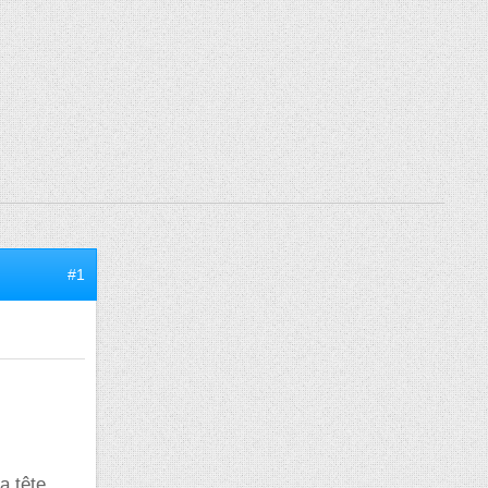
#1
a tête