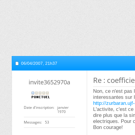
06/04/2007,
21h37
Re : coeffici
invite3652970a
Non, ce n'est pas 
interessantes sur l
http://zurbaran.ujf
Date d'inscription
janvier
L'activite, c'est c
1970
dire plus que la si
electriques. Pour c
Messages
53
Bon courage!