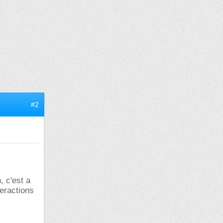
#2
, c'est a
teractions