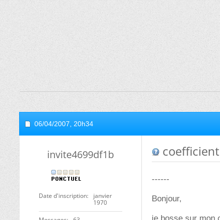
06/04/2007,
20h34
coefficient
invite4699df1b
------
Date d'inscription
janvier
Bonjour,
1970
je bosse sur mon c
Messages
63