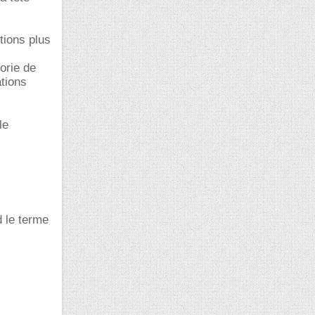
tions plus
orie de
ations
le
d le terme