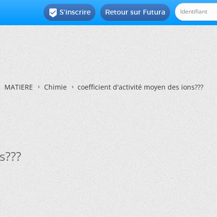
S'inscrire
Retour sur Futura

MATIERE
Chimie
coefficient d'activité moyen des ions???
s???