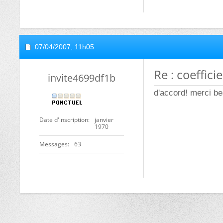
07/04/2007,
11h05
Re : coeffici
invite4699df1b
d'accord! merci bea
Date d'inscription
janvier
1970
Messages
63