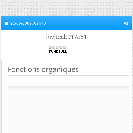
28/05/2007,
07h49
#1
invitecb917a51
Fonctions organiques