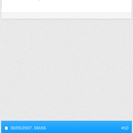
30/05/2007,
06h55
#10