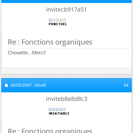
invitecb917a51
Re : Fonctions organiques
Chouette...Merci!
28/05/2007,
16h48
#4
inviteb8e8d8c3
Re : Fonctions organiques