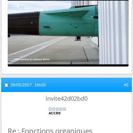
28/05/2007,
16h50
#5
invite42d02bd0
Re : Fonctions organiques