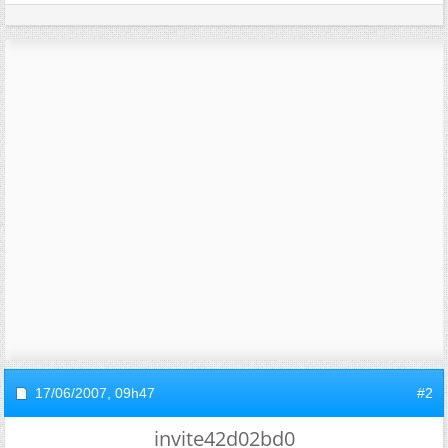
17/06/2007,
09h47
#2
invite42d02bd0